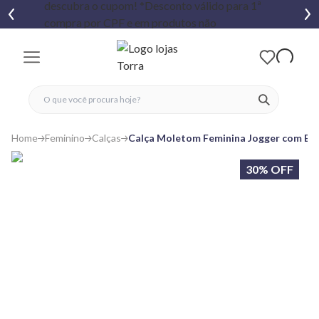
fechar menu
fechar menu
 favoritos
ver produtos
Home
Feminino
Calças
Calça Moletom Feminina Jogger com Bo
30% OFF