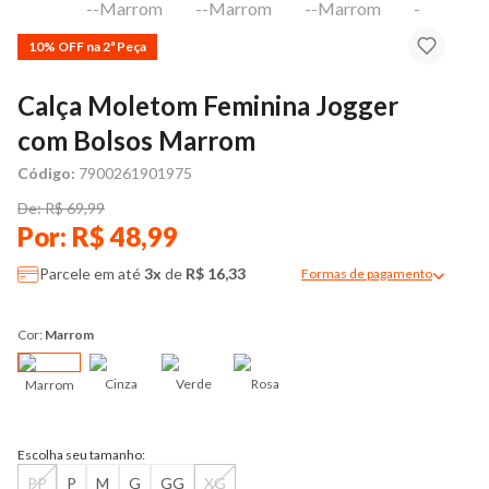
10% OFF na 2ª Peça
Calça Moletom Feminina Jogger
com Bolsos Marrom
Código:
7900261901975
De: R$ 69,99
Por: R$ 48,99
Parcele em até
3x
de
R$ 16,33
Formas de pagamento
Modal de formas de pag
Cor:
Marrom
Cinza
Verde
Rosa
Marrom
Escolha seu tamanho:
PP
P
M
G
GG
XG