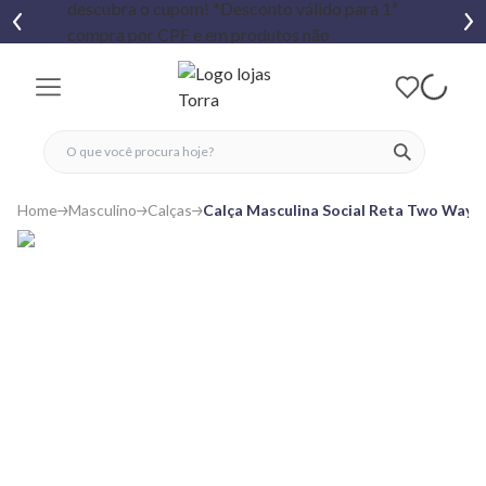
fechar menu
fechar menu
 favoritos
ver produtos
Home
Masculino
Calças
Calça Masculina Social Reta Two Way 