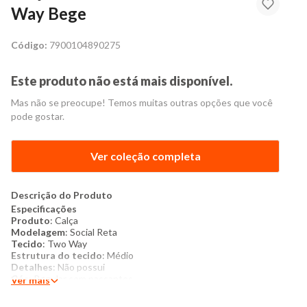
Way Bege
Código:
7900104890275
Este produto não está mais disponível.
Mas não se preocupe! Temos muitas outras opções que você
pode gostar.
Ver coleção completa
Descrição do Produto
Especificações
Produto
: Calça
Modelagem
: Social Reta
Tecido
: Two Way
Estrutura do tecido
: Médio
Detalhes
: Não possui
Cós
: Regular com passantes
Ver mais
Tipo de fechamento
: Zíper, botão e fecho de encaixe
Acabamento interno
: Sem forro e não peluciado