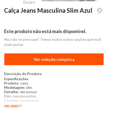
Calça Jeans Masculina Slim Azul
Este produto não está mais disponível.
Mas não se preocupe! Temos muitas outras opções que você
pode gostar.
Ver coleção completa
Descrição do Produto
Especificações
Produto
: calça
Modelagem
: slim
Detalhe
: não possui
Cós
: com passantes
Costura
: pespontada
Categoria
: masculino
Ver mais
Tamanho
: 38 ao 46
Tecido
: jeans