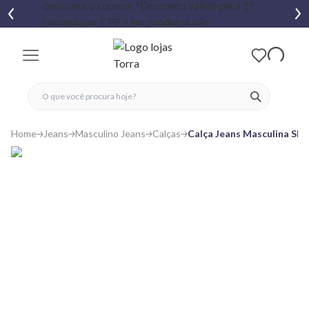
fechar menu
fechar menu
 favoritos
ver produtos
Home
Jeans
Masculino Jeans
Calças
Calça Jeans Masculina Sli