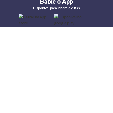
Baixe o App
Disponível para Android e IOs
Lojas
Torra: a
moda do
preço
baixo
A Torra é
uma rede
varejista
que conta
com 90
lojas em 17