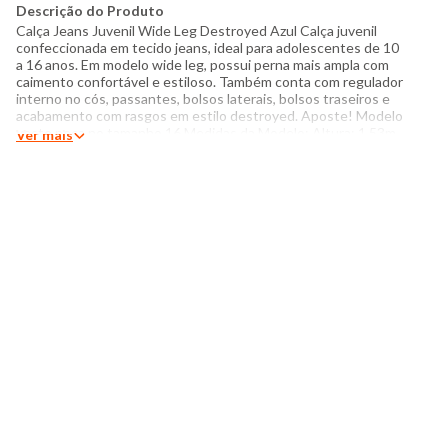
Descrição do Produto
Calça Jeans Juvenil Wide Leg Destroyed Azul Calça juvenil
confeccionada em tecido jeans, ideal para adolescentes de 10
a 16 anos. Em modelo wide leg, possui perna mais ampla com
caimento confortável e estiloso. Também conta com regulador
interno no cós, passantes, bolsos laterais, bolsos traseiros e
acabamento com rasgos em estilo destroyed. Aposte! Modelo
veste peça no tamanho 16 Medidas da Modelo: Altura: 1,53m
Ver mais
Busto: 81cm Cintura: 64cm Quadril: 83cm Manequim:14/16
Especificações: - Composição: 100% algodão - Produzido no
Brasil - Instruções de lavagem: Lavar com temperatura máxima
de 40°C Não usar alvejante a base de cloro Secar com
temperatura baixa (40°C) Passar com temperatura máxima de
110°C Não lavar a seco O tom das cores dos produtos nas
fotos podem sofrer variações em deco