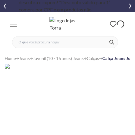
fechar menu
fechar menu
 favoritos
ver produtos
Home
Jeans
Juvenil (10 - 16 anos) Jeans
Calças
Calça Jeans Juv