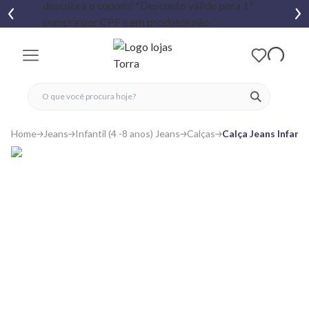
fechar menu
fechar menu
 favoritos
ver produtos
Home
Jeans
Infantil (4 -8 anos) Jeans
Calças
Calça Jeans Infanti