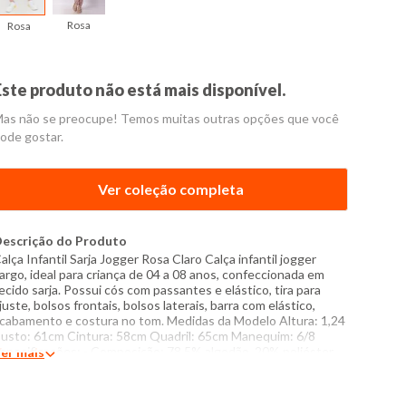
Rosa
Rosa
Este produto não está mais disponível.
as não se preocupe! Temos muitas outras opções que você
ode gostar.
Ver coleção completa
escrição do Produto
alça Infantil Sarja Jogger Rosa Claro Calça infantil jogger
argo, ideal para criança de 04 a 08 anos, confeccionada em
ecido sarja. Possui cós com passantes e elástico, tira para
juste, bolsos frontais, bolsos laterais, barra com elástico,
cabamento e costura no tom. Medidas da Modelo Altura: 1,24
usto: 61cm Cintura: 58cm Quadril: 65cm Manequim: 6/8
specificações: - Composição: 78,5% algodão, 20% poliéster,
er mais
,5% elastano - Produzida no Brasil - Instruções de lavagem:
avar com temperatura máxima de 40°C Não usar alvejante a
ase de cloro Secar com temperatura baixa (40°C) Passar com