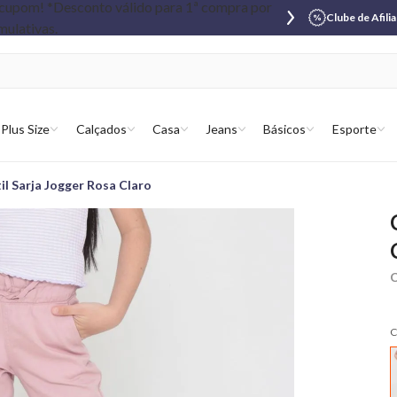
Clube de Afili
Plus Size
Calçados
Casa
Jeans
Básicos
Esporte
til Sarja Jogger Rosa Claro
C
C