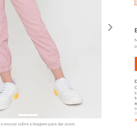
M
p
D
C
c
t
a
a
B
E
V
1
 o mouse sobre a imagem para dar zoom
L
b