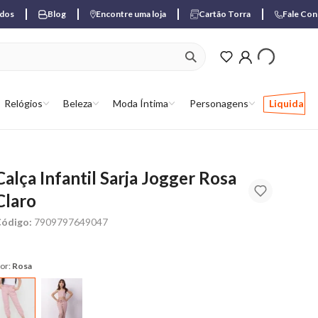
ados
Blog
Encontre uma loja
Cartão Torra
Fale Co
ver produtos favori
Relógios
Beleza
Moda Íntima
Personagens
Liquida
Calça Infantil Sarja Jogger Rosa
Claro
ódigo:
7909797649047
or:
Rosa