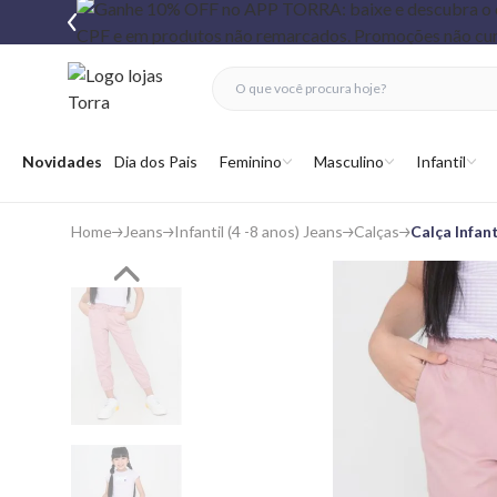
fechar menu
fechar menu
 favoritos
Abrir menu
Novidades
Dia dos Pais
Feminino
Masculino
Infantil
Home
Jeans
Infantil (4 -8 anos) Jeans
Calças
Calça Infan