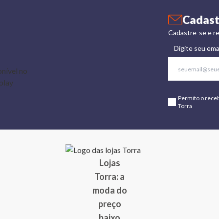
Cadast
Cadastre-se e re
Digite seu ema
Permito o rece
Torra
Lojas
Torra: a
moda do
preço
baixo