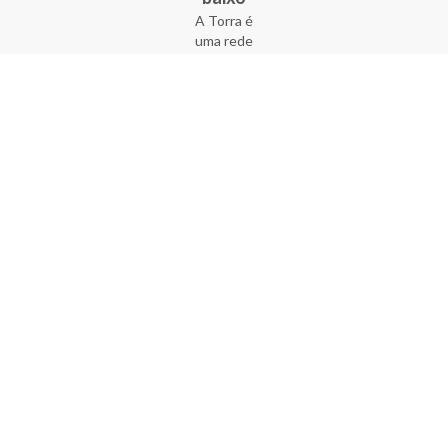
A Torra é
uma rede
varejista
que conta
com 90
lojas em 17
estados
brasileiros,
além da loja
online - site
e aplicativo.
Fundada há
33 anos no
coração do
Brás, a
empresa foi
criada com
o sonho de
transformar
o varejo
popular,
tornando-