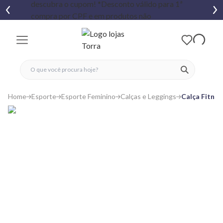
fechar menu
fechar menu
 favoritos
ver produtos
Home
Esporte
Esporte Feminino
Calças e Leggings
Calça Fitnes