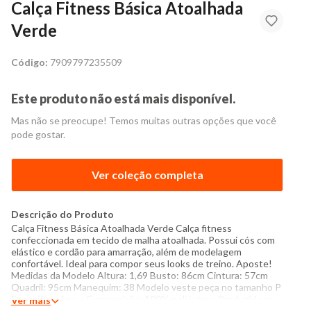
Calça Fitness Básica Atoalhada
Verde
Código:
7909797235509
Este produto não está mais disponível.
Mas não se preocupe! Temos muitas outras opções que você
pode gostar.
Ver coleção completa
Descrição do Produto
Calça Fitness Básica Atoalhada Verde Calça fitness
confeccionada em tecido de malha atoalhada. Possui cós com
elástico e cordão para amarração, além de modelagem
confortável. Ideal para compor seus looks de treino. Aposte!
Medidas da Modelo Altura: 1,69 Busto: 86cm Cintura: 57cm
Quadril: 95cm Manequim: 38 Modelo veste peça no tamanho P
Especificações: - Composição: 100% poliéster - Produzido no
Ver mais
Brasil - Instruções de lavagem: Lavar com temperatura máxima