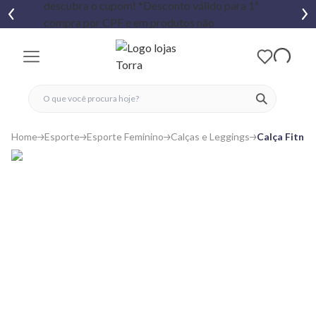
fechar menu
fechar menu
 favoritos
ver produtos
Home
Esporte
Esporte Feminino
Calças e Leggings
Calça Fitnes