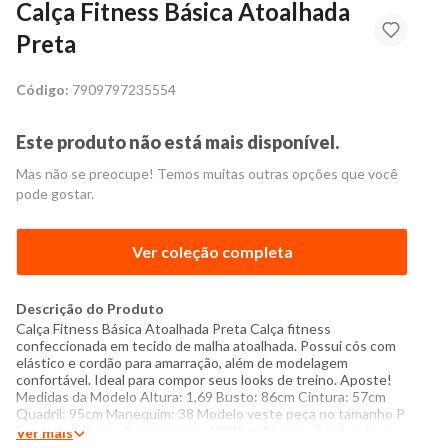
Calça Fitness Básica Atoalhada
Preta
Código:
7909797235554
Este produto não está mais disponível.
Mas não se preocupe! Temos muitas outras opções que você
pode gostar.
Ver coleção completa
Descrição do Produto
Calça Fitness Básica Atoalhada Preta Calça fitness
confeccionada em tecido de malha atoalhada. Possui cós com
elástico e cordão para amarração, além de modelagem
confortável. Ideal para compor seus looks de treino. Aposte!
Medidas da Modelo Altura: 1,69 Busto: 86cm Cintura: 57cm
Quadril: 95cm Manequim: 38 Modelo veste peça no tamanho P
Especificações: - Composição: 100% poliéster - Produzido no
Ver mais
Brasil - Instruções de lavagem: Lavar com temperatura máxima