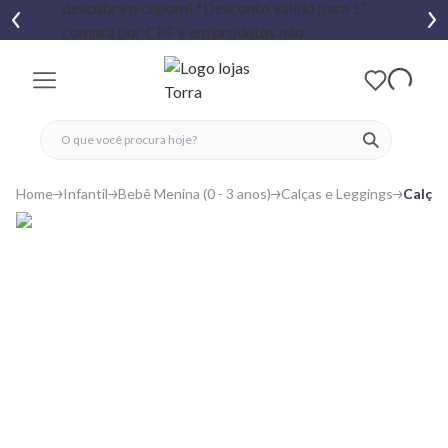
fechar menu
fechar menu
 favoritos
ver produtos
Home
Infantil
Bebê Menina (0 - 3 anos)
Calças e Leggings
Calça 