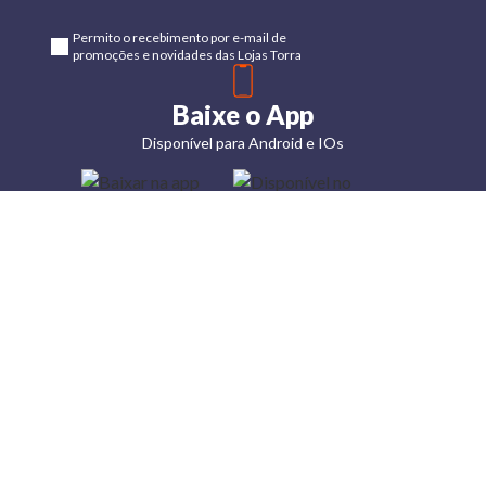
Permito o recebimento por e-mail de
promoções e novidades das Lojas Torra
Baixe o App
Disponível para Android e IOs
Lojas
Torra: a
moda do
preço
baixo
A Torra é