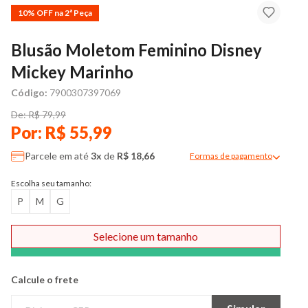
10% OFF na 2ª Peça
Blusão Moletom Feminino Disney
Mickey Marinho
Código:
7900307397069
De: R$ 79,99
Por: R$ 55,99
Parcele em até
3x
de
R$ 18,66
Formas de pagamento
Modal de formas de pag
Escolha seu tamanho:
P
M
G
Selecione um tamanho
Comprar
Calcule o frete