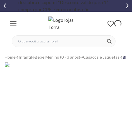
fechar menu
fechar menu
 favoritos
ver produtos
Home
Infantil
Bebê Menino (0 - 3 anos)
Casacos e Jaquetas
Blus