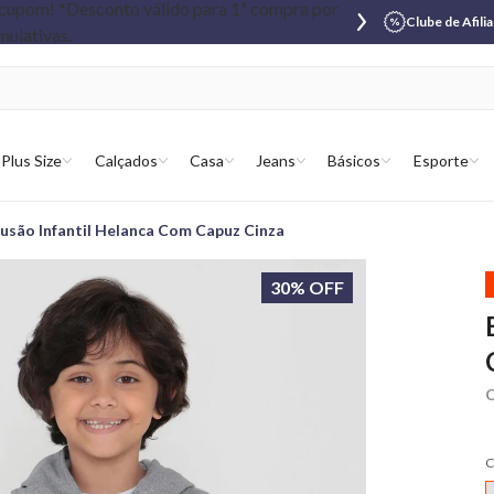
Clube de Afili
Plus Size
Calçados
Casa
Jeans
Básicos
Esporte
lusão Infantil Helanca Com Capuz Cinza
30% OFF
C
C