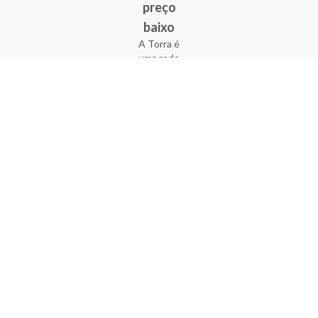
preço
baixo
A Torra é
uma rede
varejista
que conta
com 90
lojas em 17
estados
brasileiros,
além da loja
online - site
e aplicativo.
Fundada há
33 anos no
coração do
Brás, a
empresa foi
criada com
o sonho de
transformar
o varejo