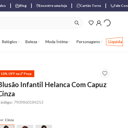
ados
Blog
Encontre uma loja
Cartão Torra
Fale Co
ver produtos favori
Relógios
Beleza
Moda Íntima
Personagens
Liquida
10% OFF na 2ª Peça
Blusão Infantil Helanca Com Capuz
Cinza
ódigo:
7909860184253
or:
Cinza