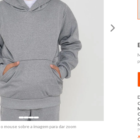
M
p
D
C
C
 o mouse sobre a imagem para dar zoom
P
V