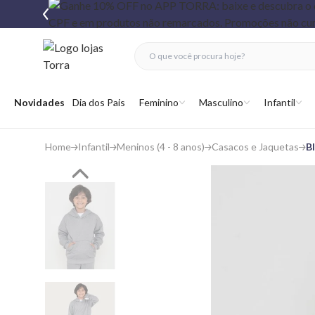
fechar menu
fechar menu
 favoritos
Abrir menu
Novidades
Dia dos Pais
Feminino
Masculino
Infantil
Home
Infantil
Meninos (4 - 8 anos)
Casacos e Jaquetas
B