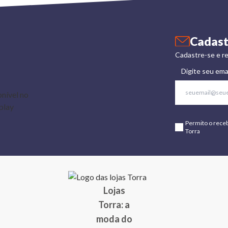
Cadast
Cadastre-se e re
Digite seu ema
Permito o rece
Torra
Lojas
Torra: a
moda do