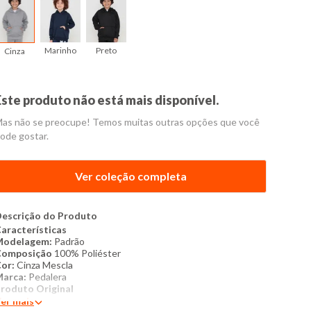
Marinho
Preto
Cinza
Este produto não está mais disponível.
as não se preocupe! Temos muitas outras opções que você
ode gostar.
Ver coleção completa
escrição do Produto
aracterísticas
Modelagem:
Padrão
Composição
100% Poliéster
or:
Cinza Mescla
Marca:
Pedalera
roduto Original
er mais