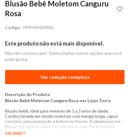
Blusão Bebê Moletom Canguru
Rosa
Código:
7909969628801
Este produto não está mais disponível.
Mas não se preocupe! Temos muitas outras opções que você
pode gostar.
Ver coleção completa
Descrição do Produto
Blusão Bebê Moletom Canguru Rosa nas Lojas Torra
Blusão bebê, ideal para meninas de 1 a 3 anos de idade.
Confeccionada em tecido moletom com manga longa, capuz
com tiras para amarração e bolsos na frente. Acabamento em
ribana nos punhos e barra e costura no tom. Parte interna
flanelada.
Ver mais