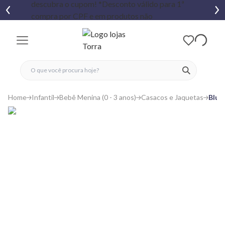
fechar menu
fechar menu
 favoritos
ver produtos
Home
Infantil
Bebê Menina (0 - 3 anos)
Casacos e Jaquetas
Blus