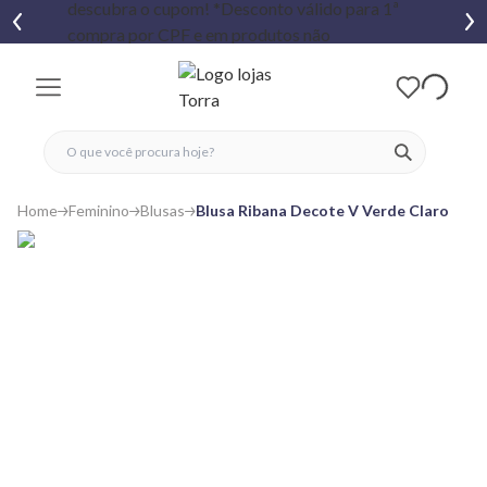
fechar menu
fechar menu
 favoritos
ver produtos
Home
Feminino
Blusas
Blusa Ribana Decote V Verde Claro