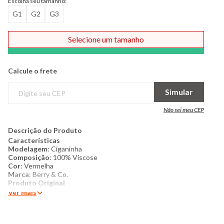
Escolha seu tamanho:
G1
G2
G3
Selecione um tamanho
Comprar
Calcule o frete
Simular
Não sei meu CEP
Descrição do Produto
Características
Modelagem
: Ciganinha
Composição
: 100% Viscose
Cor
: Vermelha
Marca
: Berry & Co.
Produto Original
Ver mais
Mais Detalhes:
Esta blusa destaca-se pelo seu visual vibrante
e cheio de energia, apresentando uma estampa de folhagens