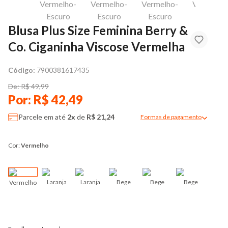
Blusa Plus Size Feminina Berry &
Co. Ciganinha Viscose Vermelha
Código:
7900381617435
De: R$ 49,99
Por: R$ 42,49
Parcele em até
2x
de
R$ 21,24
Formas de pagamento
Modal de formas de pag
Cor:
Vermelho
Laranja
Laranja
Bege
Bege
Bege
Vermelho
Pre