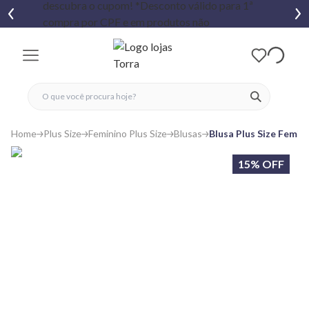
fechar menu
fechar menu
 favoritos
ver produtos
Home
Plus Size
Feminino Plus Size
Blusas
Blusa Plus Size Femin
15% OFF