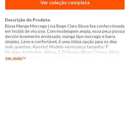
Ver coleção completa
Descrição do Produto
Blusa Manga Morcego Lisa Bege Claro Blusa lisa confeccionada
em tecido de viscose. Com modelagem ampla, essa peça possui
decote levemente enviesado, manga tipo morcego e barra
simples. Leve e confortável, é uma ótima opção para os dias
mais quentes. Aposte! Modelo veste peça tamanho: P
Medidas da Modelo: Altura: 1,73 Busto: 88cm Cintura: 62cm
Quadril: 92cm Manequim: 36/38 Especificações: - Composição:
Ver mais
100% viscose - Produzido no Sri Lanka - Instruções de
lavagem: Lavar a mão Não usar alvejante a base de cloro
Proibido usar secadora Não passar Não lavar a seco O tom das
cores dos produtos nas fotos podem sofrer variações em
decorrência do flash.