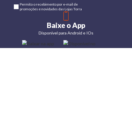
Permito o recebimento por e-mail de
promoções e novidades das Lojas Torra
Baixe o App
Disponível para Android e IOs
Lojas
Torra: a
moda do
preço
baixo
A Torra é
uma rede