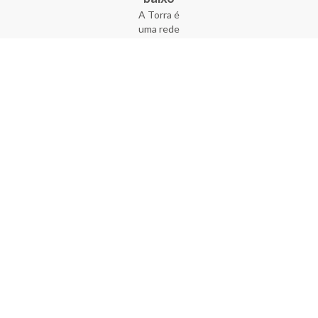
A Torra é
uma rede
varejista
que conta
com 90
lojas em 17
estados
brasileiros,
além da loja
online - site
e aplicativo.
Fundada há
33 anos no
coração do
Brás, a
empresa foi
criada com
o sonho de
transformar
o varejo
popular,
tornando-