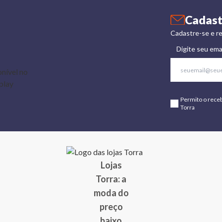
Cadast
Cadastre-se e re
Digite seu ema
Permito o rece
Torra
Lojas
Torra: a
moda do
preço
baixo