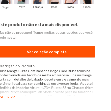
Preto
Laranja
Rosa
Rosa
Cinza
Cinza
Bege
Este produto não está mais disponível.
as não se preocupe! Temos muitas outras opções que você
ode gostar.
Ver coleção completa
escrição do Produto
lusa Manga Curta Com Babados Bege Claro Blusa feminina
onfeccionada em tecido de malha em viscose. Possui manga
urta com detalhe de babado, decote em v e caimento mais
oltinho. Ideal para ser combinada em diversos looks. Aposte!
edidas da Modelo: Altura: 1,73m Busto: 83cm Cintura: 64cm
uadril: 92cm Manequim: 38 Modelo veste peça no tamanho P
specificações: - Composição: 96% viscose, 4% elastano -
er mais
roduzido no Brasil - Instruções de lavagem: Lavar somente a
ão Não usar alvejante a base de cloro Proibido usar secadora
ecar pendurada sem torcer Passar com temperatura máxima