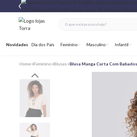
fechar menu
fechar menu
 favoritos
Abrir menu
Novidades
Dia dos Pais
Feminino
Masculino
Infantil
Home
Feminino
Blusas
Blusa Manga Curta Com Babados