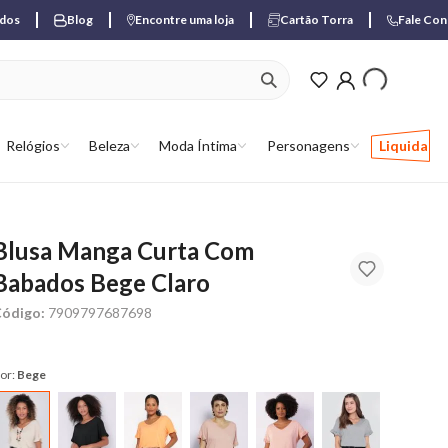
ados
Blog
Encontre uma loja
Cartão Torra
Fale Co
ver produtos favori
Relógios
Beleza
Moda Íntima
Personagens
Liquida
Blusa Manga Curta Com
Babados Bege Claro
ódigo:
7909797687698
or:
Bege