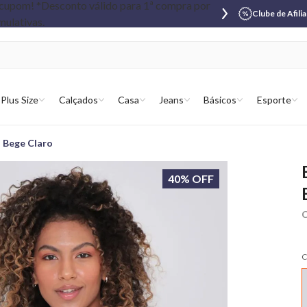
Clube de Afili
Plus Size
Calçados
Casa
Jeans
Básicos
Esporte
 Bege Claro
40% OFF
C
C