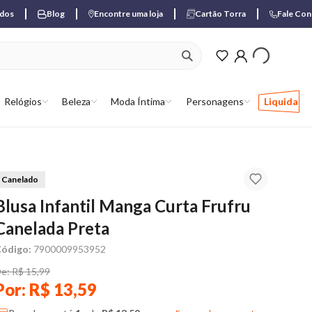
ados
Blog
Encontre uma loja
Cartão Torra
Fale Co
ver produtos favori
Relógios
Beleza
Moda Íntima
Personagens
Liquida
Canelado
Blusa Infantil Manga Curta Frufru
Canelada Preta
ódigo:
7900009953952
e: R$ 15,99
Por: R$ 13,59