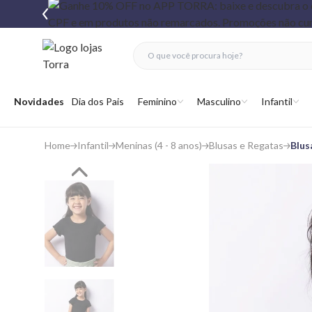
fechar menu
fechar menu
 favoritos
Abrir menu
Novidades
Dia dos Pais
Feminino
Masculino
Infantil
Home
Infantil
Meninas (4 - 8 anos)
Blusas e Regatas
Blus