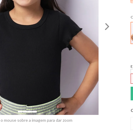
C
E
C
 o mouse sobre a imagem para dar zoom