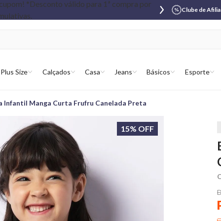
Clube de Afili
Plus Size
Calçados
Casa
Jeans
Básicos
Esporte
a Infantil Manga Curta Frufru Canelada Preta
15% OFF
C
D