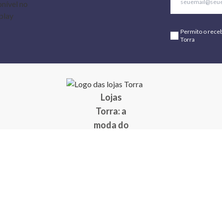
Permito o rece
Torra
Lojas
Torra: a
moda do
preço
baixo
A Torra é
uma rede
varejista
que conta
com 90
lojas em 17