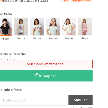
Parcele em até
1x
de
R$ 13,59
Formas de pagamento
Modal de formas de pagame
or:
Preto
Verde
Verde
Verde
Verde
Rosa
Rosa
Preto
scolha seu tamanho:
4
6
8
Selecione um tamanho
Comprar
alcule o frete
Simular