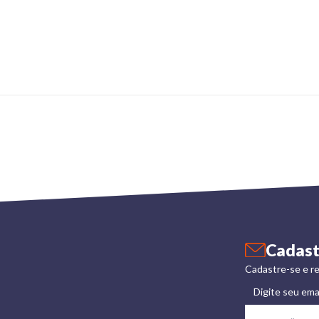
Cadast
Cadastre-se e re
Digite seu ema