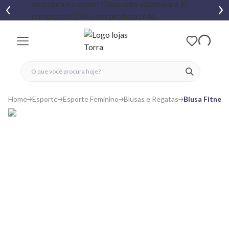
fechar menu
fechar menu
 favoritos
ver produtos
Home
Esporte
Esporte Feminino
Blusas e Regatas
Blusa Fitnes