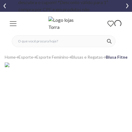
fechar menu
fechar menu
 favoritos
ver produtos
Home
Esporte
Esporte Feminino
Blusas e Regatas
Blusa Fitnes