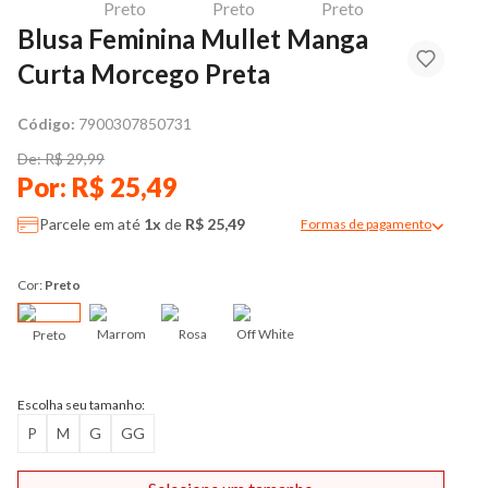
Blusa Feminina Mullet Manga
Curta Morcego Preta
Código:
7900307850731
De: R$ 29,99
Por: R$ 25,49
Parcele em até
1x
de
R$ 25,49
Formas de pagamento
Modal de formas de pag
Cor:
Preto
Marrom
Rosa
Off White
Preto
Escolha seu tamanho:
P
M
G
GG