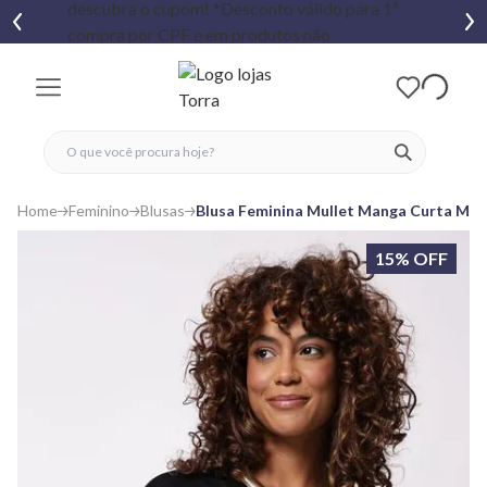
fechar menu
fechar menu
 favoritos
ver produtos
Home
Feminino
Blusas
Blusa Feminina Mullet Manga Curta Mor
15% OFF