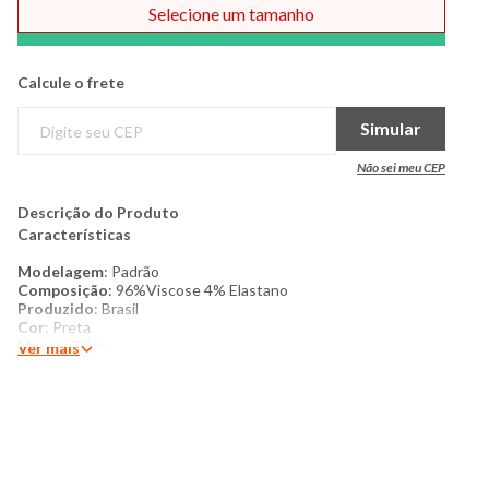
Selecione um tamanho
Comprar
Calcule o frete
Simular
Não sei meu CEP
Descrição do Produto
Características​
Modelagem
: Padrão
Composição
: 96%Viscose 4% Elastano
Produzido
: Brasil
Cor
: Preta
Marca
: Torra
Ver mais
Produto original
Mais detalhes:
Blusa feminina, confeccionada em viscose.
Possui modelagem padrão, manga curta com babado, decote
em V transpassada, aviamento fivela na lateral para
fechamento. Costura e acabamento padrão;)