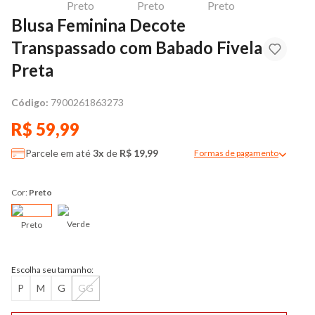
Blusa Feminina Decote
Transpassado com Babado Fivela
Preta
Código:
7900261863273
R$ 59,99
Parcele em até
3x
de
R$ 19,99
Formas de pagamento
Modal de formas de pag
Cor:
Preto
Verde
Preto
Escolha seu tamanho:
P
M
G
GG