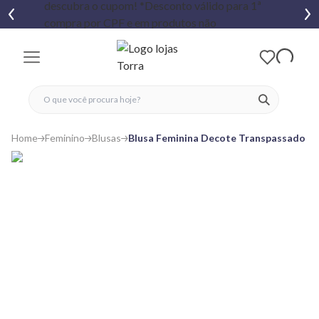
fechar menu
fechar menu
 favoritos
ver produtos
Home
Feminino
Blusas
Blusa Feminina Decote Transpassado co