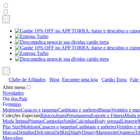
Clube de Afiliados
Blog
Encontre uma loja
Cartão Torra
Fale
Abrir menu
Novidades
Dia dos Pais
Feminino
Moletons
Casacos e jaquetas
Cardigans e suéteres
Blusas
Vestidos e ma
Coleções Especiais
Básicos
Jeans
Personagens
Esporte e Fitness
Moda p
Moda Íntima
Pijamas
Camisolas
Sutiãs
Calcinhas
Body sensual
Lingerie
Plus Size
Moletons
Casacos e jaquetas
Cardigans e suéteres
Vestidos e
Marcas
Demillus
Delcotton
DelRio
Dilady
Disney
Marguerite
Quintess
Tri
Masculino