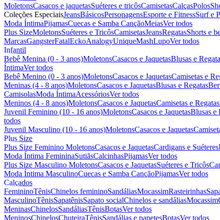
Moletons
Casacos e jaquetas
Suéteres e tricôs
Camisetas
Calças
Polos
Sh
Coleções Especiais
Jeans
Básicos
Personagens
Esporte e Fitness
Surf e P
Moda Íntima
Pijamas
Cuecas e Samba Canção
Meias
Ver todos
Plus Size
Moletons
Suéteres e Tricôs
Camisetas
Jeans
Regatas
Shorts e 
Marcas
Gangster
Fatal
Ecko
Analogy
Unique
Mash
Lupo
Ver todos
Infantil
Bebê Menina (0 - 3 anos)
Moletons
Casacos e Jaquetas
Blusas e Regat
Íntima
Ver todos
Bebê Menino (0 - 3 anos)
Moletons
Casacos e Jaquetas
Camisetas e Re
Meninas (4 - 8 anos)
Moletons
Casacos e Jaquetas
Blusas e Regatas
Ber
Camisolas
Moda Íntima
Acessórios
Ver todos
Meninos (4 - 8 anos)
Moletons
Casacos e Jaquetas
Camisetas e Regatas
Juvenil Feminino (10 - 16 anos)
Moletons
Casacos e Jaquetas
Blusas e
todos
Juvenil Masculino (10 - 16 anos)
Moletons
Casacos e Jaquetas
Camiset
Plus Size
Plus Size Feminino
Moletons
Casacos e Jaquetas
Cardigans e Suéteres
Moda Íntima Feminina
Sutiãs
Calcinhas
Pijamas
Ver todos
Plus Size Masculino
Moletons
Casacos e Jaquetas
Suéteres e Tricôs
Cam
Moda Íntima Masculino
Cuecas e Samba Canção
Pijamas
Ver todos
Calçados
Feminino
Tênis
Chinelos feminino
Sandálias
Mocassim
Rasteirinhas
Sapa
Masculino
Tênis
Sapatênis
Sapato social
Chinelos e sandálias
Mocassim
Meninas
Chinelos
Sandálias
Tênis
Botas
Ver todos
Meninos
Chinelos
Chuteira
Tênis
Sandálias e papetes
Botas
Ver todos