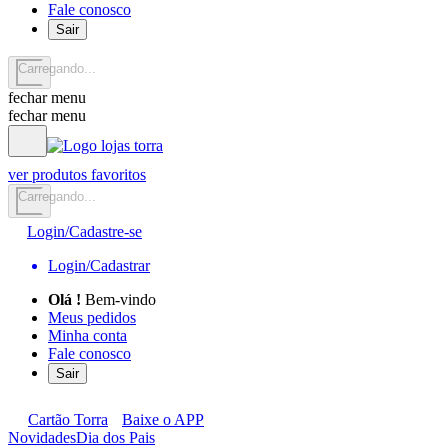
Fale conosco
Sair
Carregando...
fechar menu
fechar menu
ver produtos favoritos
Carregando...
Login/Cadastre-se
Login/Cadastrar
Olá
!
Bem-vindo
Meus pedidos
Minha conta
Fale conosco
Sair
Cartão Torra
Baixe o APP
Novidades
Dia dos Pais