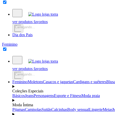
ver produtos favoritos
Carregando...
Dia dos Pais
Feminino
ver produtos favoritos
Carregando...
Feminino
Moletons
Casacos e jaquetas
Cardigans e suéteres
Blus
Coleções Especiais
Básicos
Jeans
Personagens
Esporte e Fitness
Moda praia
Moda Íntima
Pijamas
Camisolas
Sutiãs
Calcinhas
Body sensual
Lingerie
Meias
M