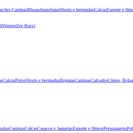
cacões
Camisas
Blusas
Jeans
Saias
Shorts e bermudas
Calças
Esporte e fitn
il
Warner
Zee Rucci
as
Calças
Polos
Shorts e bermudas
Regatas
Camisas
Calçados
Cintos, Bols
mudas
Camisas
Calças
Casacos e Jaquetas
Esporte e fitness
Personagens
Pol