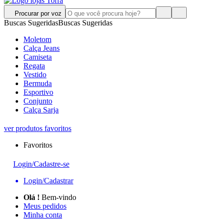
Procurar por voz
Buscas Sugeridas
Buscas Sugeridas
Moletom
Calça Jeans
Camiseta
Regata
Vestido
Bermuda
Esportivo
Conjunto
Calça Sarja
ver produtos favoritos
Favoritos
Login/Cadastre-se
Login/Cadastrar
Olá
!
Bem-vindo
Meus pedidos
Minha conta