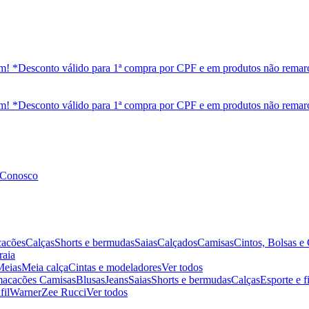
 Conosco
cacões
Calças
Shorts e bermudas
Saias
Calçados
Camisas
Cintos, Bolsas e
raia
Meias
Meia calça
Cintas e modeladores
Ver todos
 macacões
Camisas
Blusas
Jeans
Saias
Shorts e bermudas
Calças
Esporte e f
fil
Warner
Zee Rucci
Ver todos