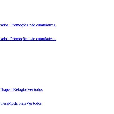
 Chapéus
Relógios
Ver todos
itness
Moda praia
Ver todos