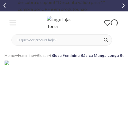
fechar menu
fechar menu
 favoritos
ver produtos
Home
Feminino
Blusas
Blusa Feminina Básica Manga Longa Ros