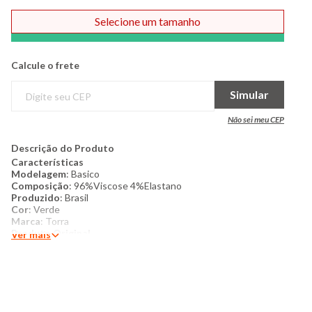
Selecione um tamanho
Comprar
Calcule o frete
Simular
Não sei meu CEP
Descrição do Produto
Características
Modelagem
: Basico
Composição
: 96%Viscose 4%Elastano
Produzido
: Brasil
Cor
: Verde
Marca
: Torra
Produto Original
Ver mais
Mais detalhes
: Blusa feminina confeccionada em tecido de
viscose com elastano. Possui decote em V, manga curta,
modelagem reta básica, com acabamento e costura padrão.
Modelo veste tamanho: P