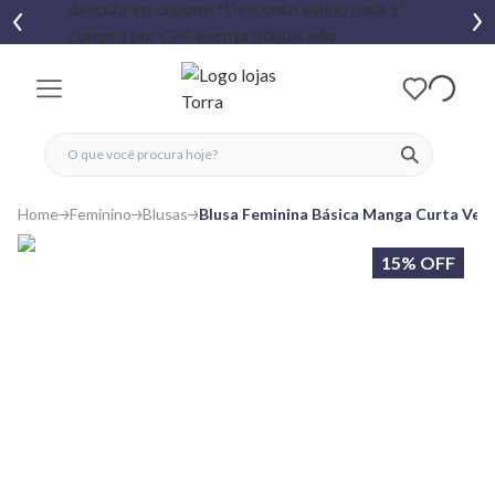
fechar menu
fechar menu
 favoritos
ver produtos
Home
Feminino
Blusas
Blusa Feminina Básica Manga Curta Ver
15% OFF