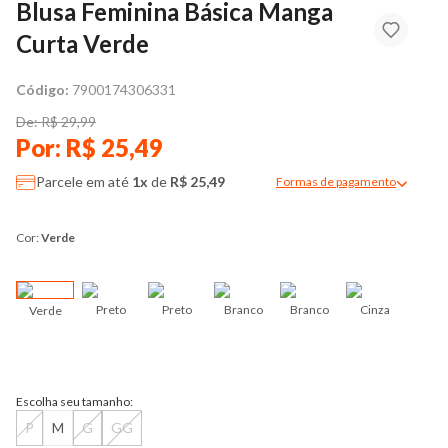
Blusa Feminina Básica Manga
Curta Verde
Código:
7900174306331
De: R$ 29,99
Por: R$ 25,49
Parcele em até
1x
de
R$ 25,49
Formas de pagamento
Modal de formas de pag
Cor:
Verde
Preto
Preto
Branco
Branco
Cinza
Verde
Azu
Escolha seu tamanho:
P
M
G
GG