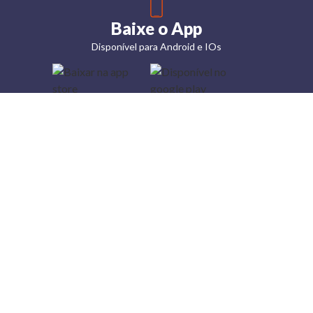
Baixe o App
Disponível para Android e IOs
Lojas
Torra: a
moda do
preço
baixo
A Torra é
uma rede
varejista
que conta