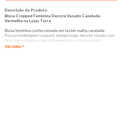
Descrição do Produto
Blusa Cropped Feminina Decote Vazado Canelada
Vermelha na Lojas Torra
Blusa feminina confeccionada em tecido malha canelada.
Possui modelagem cropped, manga longa, decote vazado com
tiras, barra simples com acabamento e costura no tom.
Ver mais
Produto
: Blusa cropped feminina
Modelagem:
Cropped
Categoria:
Feminina
Tamanho
: P ao GG
Tecido:
Malha canelada
Composição:
96% poliéster, 4% elastano
Produzido:
Brasil
Cor:
Vermelha
Modelo veste peça tamanho P
Medidas da Modelo:
Altura: 1,70
Busto: 92cm
Cintura: 74cm
Quadril: 96cm
Manequim: 36