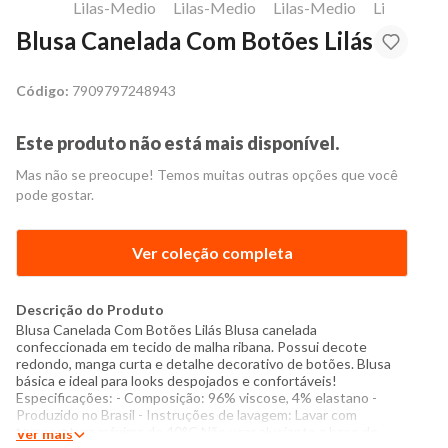
Blusa Canelada Com Botões Lilás
Código:
7909797248943
Este produto não está mais disponível.
Mas não se preocupe! Temos muitas outras opções que você
pode gostar.
Ver coleção completa
Descrição do Produto
Blusa Canelada Com Botões Lilás Blusa canelada
confeccionada em tecido de malha ribana. Possui decote
redondo, manga curta e detalhe decorativo de botões. Blusa
básica e ideal para looks despojados e confortáveis!
Especificações: - Composição: 96% viscose, 4% elastano -
Produzido no Brasil - Instruções de lavagem: Lavar com
temperatura máxima de 40°C Não usar alvejante a base de
Ver mais