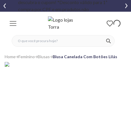
fechar menu
fechar menu
 favoritos
ver produtos
Home
Feminino
Blusas
Blusa Canelada Com Botões Lilás