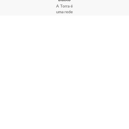
A Torra é
uma rede
varejista
que conta
com 90
lojas em 17
estados
brasileiros,
além da loja
online - site
e aplicativo.
Fundada há
33 anos no
coração do
Brás, a
empresa foi
criada com
o sonho de
transformar
o varejo
popular,
tornando-