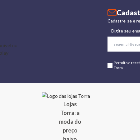
Cadast
Cadastre-se e re
Digite seu ema
Permito o rece
Torra
Lojas
Torra: a
moda do
preço
baixo