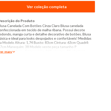
Ver coleção completa
escrição do Produto
lusa Canelada Com Botões Cinza Claro Blusa canelada
onfeccionada em tecido de malha ribana. Possui decote
edondo, manga curta e detalhe decorativo de botões. Blusa
ásica e ideal para looks despojados e confortáveis! Medidas
a Modelo Altura: 1,74 Busto: 83cm Cintura: 63cm Quadril:
7cm Manequim: 38 Modelo veste peça tamanho P
specificações: - Composição: 96% viscose, 4% elastano -
er mais
roduzido no Brasil - Instruções de lavagem: Lavar com
emperatura máxima de 40°C Não usar alvejante a base de
loro Proibido usar secadora Passar com temperatura máxima
e 110°C Não lavar a seco O tom das cores dos produtos nas
otos podem sofrer variações em decorrência do flash.