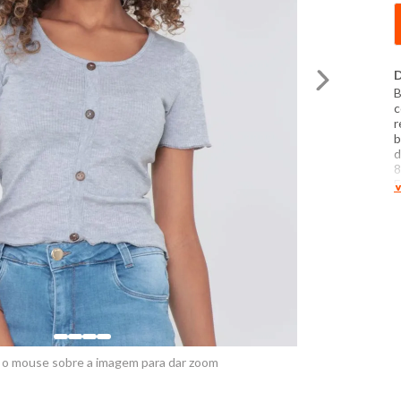
D
B
c
r
b
d
8
E
V
P
t
c
d
f
 o mouse sobre a imagem para dar zoom