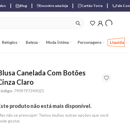
ados
Blog
Encontre uma loja
Cartão Torra
Fale Co
ver produtos favori
Relógios
Beleza
Moda Íntima
Personagens
Liquida
Blusa Canelada Com Botões
Cinza Claro
ódigo:
7909797249025
Este produto não está mais disponível.
as não se preocupe! Temos muitas outras opções que você
ode gostar.