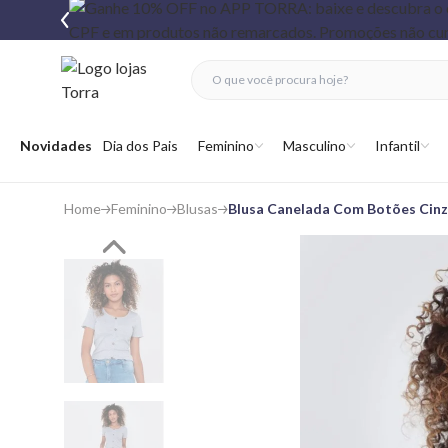
fechar menu
fechar menu
 favoritos
Abrir menu
Novidades
Dia dos Pais
Feminino
Masculino
Infantil
Home
Feminino
Blusas
Blusa Canelada Com Botões Cinz