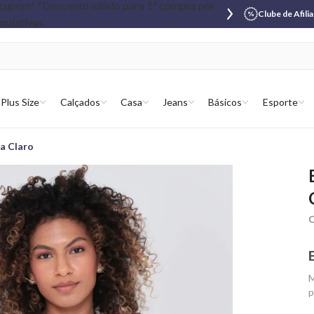
Clube de Afili
Plus Size
Calçados
Casa
Jeans
Básicos
Esporte
a Claro
C
M
p