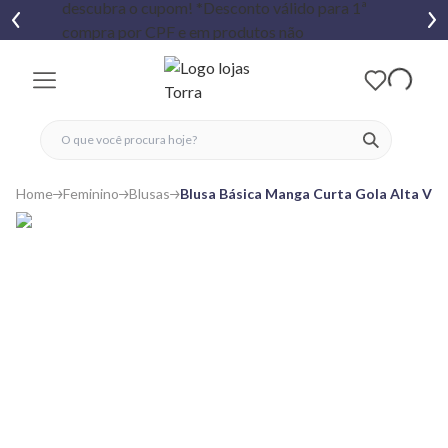
fechar menu
fechar menu
 favoritos
ver produtos
Home
Feminino
Blusas
Blusa Básica Manga Curta Gola Alta Ver