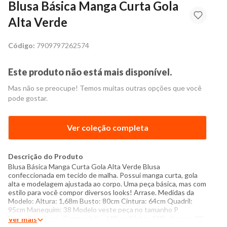
Blusa Básica Manga Curta Gola
Alta Verde
Código:
7909797262574
Este produto não está mais disponível.
Mas não se preocupe! Temos muitas outras opções que você
pode gostar.
Ver coleção completa
Descrição do Produto
Blusa Básica Manga Curta Gola Alta Verde Blusa
confeccionada em tecido de malha. Possui manga curta, gola
alta e modelagem ajustada ao corpo. Uma peça básica, mas com
estilo para você compor diversos looks! Arrase. Medidas da
Modelo: Altura: 1,68m Busto: 80cm Cintura: 64cm Quadril:
95cm Manequim: 38 Modelo veste peça no tamanho P
Especificações: - Composição: 64% poliéster, 34% viscose, 4%
Ver mais
elastano - Instruções de lavagem: Lavar somente a mão Não