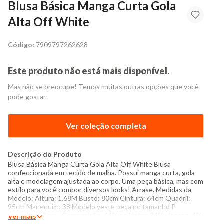
Blusa Básica Manga Curta Gola
Alta Off White
Código:
7909797262628
Este produto não está mais disponível.
Mas não se preocupe! Temos muitas outras opções que você
pode gostar.
Ver coleção completa
Descrição do Produto
Blusa Básica Manga Curta Gola Alta Off White Blusa
confeccionada em tecido de malha. Possui manga curta, gola
alta e modelagem ajustada ao corpo. Uma peça básica, mas com
estilo para você compor diversos looks! Arrase. Medidas da
Modelo: Altura: 1,68M Busto: 80cm Cintura: 64cm Quadril:
95cm Manequim: 38 Modelo veste peça no tamanho P
Especificações: - Composição: 64% poliéster, 34% viscose, 4%
Ver mais
elastano - Instruções de lavagem: Lavar somente a mão Não