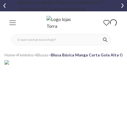
fechar menu
fechar menu
 favoritos
ver produtos
Home
Feminino
Blusas
Blusa Básica Manga Curta Gola Alta Off