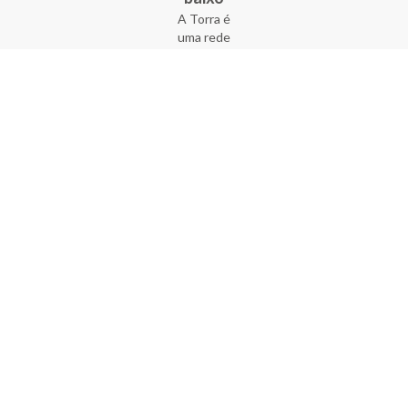
A Torra é
uma rede
varejista
que conta
com 90
lojas em 17
estados
brasileiros,
além da loja
online - site
e aplicativo.
Fundada há
33 anos no
coração do
Brás, a
empresa foi
criada com
o sonho de
transformar
o varejo
popular,
tornando-