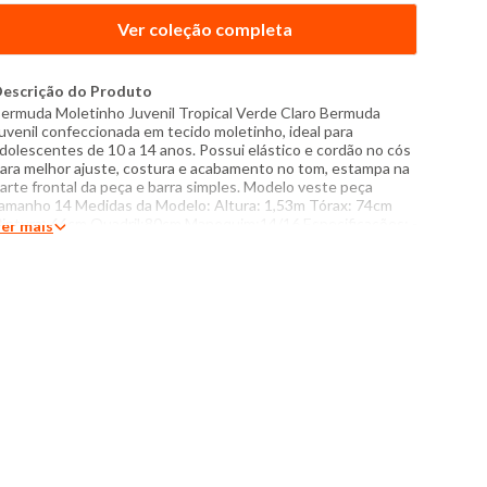
Ver coleção completa
escrição do Produto
ermuda Moletinho Juvenil Tropical Verde Claro Bermuda
uvenil confeccionada em tecido moletinho, ideal para
dolescentes de 10 a 14 anos. Possui elástico e cordão no cós
ara melhor ajuste, costura e acabamento no tom, estampa na
arte frontal da peça e barra simples. Modelo veste peça
amanho 14 Medidas da Modelo: Altura: 1,53m Tórax: 74cm
intura: 66cm Quadril:80cm Manequim:14/16 Especificações: -
er mais
omposição:100% algodão - Produzido no Brasil - Instruções
e lavagem: Lavar com temperatura máxima de 40°C Não usar
lvejante a base de cloro Proibido usar secadora Passar com
emperatura máxima de 110°C Não lavar a seco Passar pelo
vesso O tom das cores dos produtos nas fotos podem sofrer
ariações em decorrência do flash.