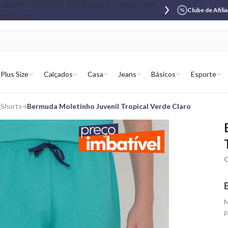
Clube de Afili
Plus Size
Calçados
Casa
Jeans
Básicos
Esporte
 Shorts
Bermuda Moletinho Juvenil Tropical Verde Claro
C
M
p