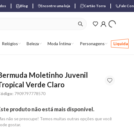
ados
Blog
Encontre uma loja
Cartão Torra
Fale Co
ver produtos favori
Relógios
Beleza
Moda Íntima
Personagens
Liquida
Bermuda Moletinho Juvenil
Tropical Verde Claro
ódigo:
7909797778570
Este produto não está mais disponível.
as não se preocupe! Temos muitas outras opções que você
ode gostar.