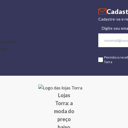
Cadast
Cadastre-se e re
Digite seu ema
Permito o rece
Torra
Lojas
Torra: a
moda do
preço
baixo