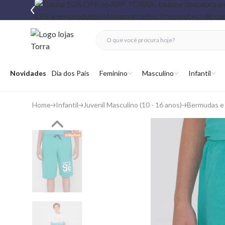
fechar menu
fechar menu
 favoritos
Abrir menu
Novidades
Dia dos Pais
Feminino
Masculino
Infantil
Home
Infantil
Juvenil Masculino (10 - 16 anos)
Bermudas e