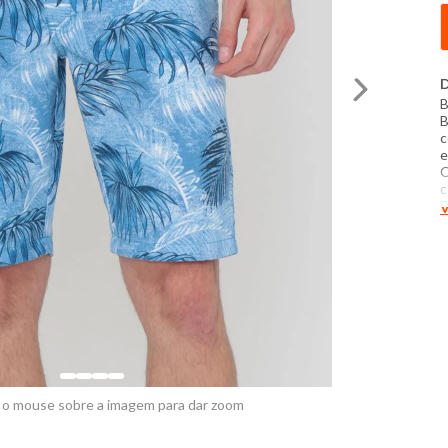
D
B
B
c
e
C
c
B
V
T
2
M
T
I
4
P
t
e
 o mouse sobre a imagem para dar zoom