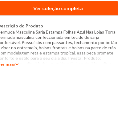
Ver coleção completa
escrição do Produto
ermuda Masculina Sarja Estampa Folhas Azul Nas Lojas Torra
ermuda masculina confeccionada em tecido de sarja
onfortável. Possui cós com passantes, fechamento por botão
 zíper no entremeio, bolsos frontais e bolsos na parte de trás.
om modelagem reta e estampa tropical, essa peça promete
onforto e estilo para o seu dia a dia. Invista! Produto:
ermuda masculina Modelagem: Reta Categoria: Masculino
er mais
amanho: 36 ao 46 Tecido: Sarja Composição: 79% algodão,
1% poliéster Produzido no Brasil Cor: Azul Marca: Torra
odelo veste Tamanho 42 Medidas do Modelo: Altura: 1,86m
órax: 99cm Cintura: 80cm Quadril: 101cm Manequim: 40/42
nstruções de lavagem: Lavar com temperatura máxima de
0°C Não usar alvejante a base de cloro Proibido usar secadora
assar com temperatura máxima de 150°C Não lavar a seco O
om das cores dos produtos nas fotos podem sofrer variações
m decorrência do flash.