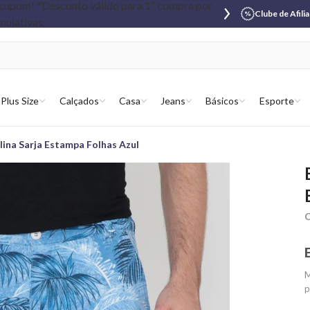
Clube de Afili
Plus Size
Calçados
Casa
Jeans
Básicos
Esporte
ina Sarja Estampa Folhas Azul
C
M
p