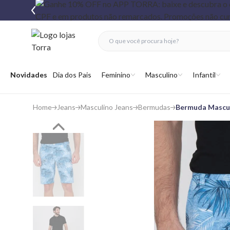
fechar menu
fechar menu
 favoritos
Abrir menu
Novidades
Dia dos Pais
Feminino
Masculino
Infantil
Home
Jeans
Masculino Jeans
Bermudas
Bermuda Mascul