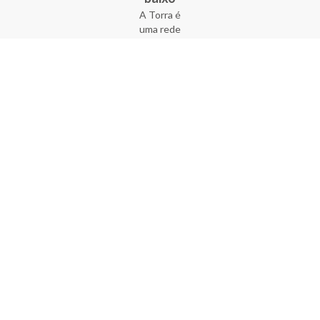
A Torra é
uma rede
varejista
que conta
com 90
lojas em 17
estados
brasileiros,
além da loja
online - site
e aplicativo.
Fundada há
33 anos no
coração do
Brás, a
empresa foi
criada com
o sonho de
transformar
o varejo
popular,
tornando-