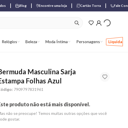
ados
Blog
Encontre uma loja
Cartão Torra
Fale Co
ver produtos favori
Relógios
Beleza
Moda Íntima
Personagens
Liquida
Bermuda Masculina Sarja
Estampa Folhas Azul
ódigo:
7909797831961
Este produto não está mais disponível.
as não se preocupe! Temos muitas outras opções que você
ode gostar.