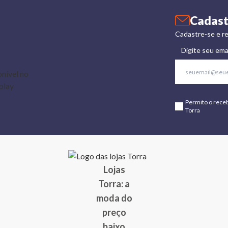
Cadast
Cadastre-se e re
Digite seu ema
Permito o rece
Torra
Lojas
Torra: a
moda do
preço
baixo