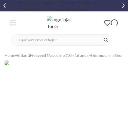
fechar menu
fechar menu
 favoritos
ver produtos
Home
Infantil
Juvenil Masculino (10 - 16 anos)
Bermudas e Shorts