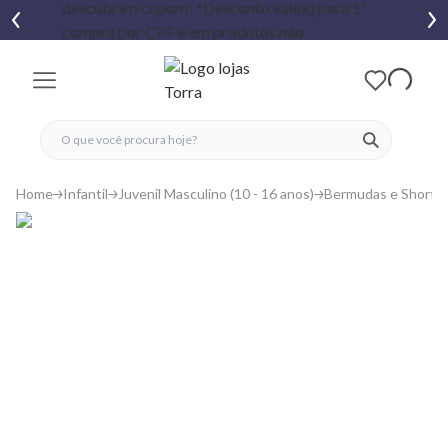
fechar menu
fechar menu
 favoritos
ver produtos
Home
Infantil
Juvenil Masculino (10 - 16 anos)
Bermudas e Shorts