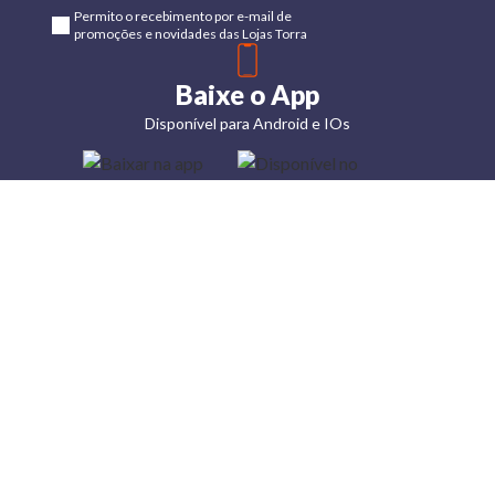
Permito o recebimento por e-mail de
promoções e novidades das Lojas Torra
Baixe o App
Disponível para Android e IOs
Lojas
Torra: a
moda do
preço
baixo
A Torra é
uma rede