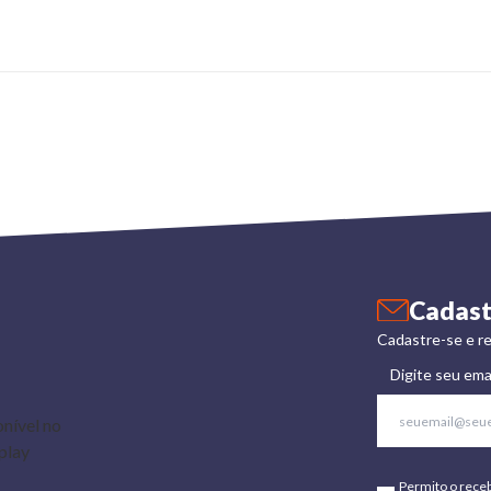
Cadast
Cadastre-se e re
Digite seu ema
Permito o rece