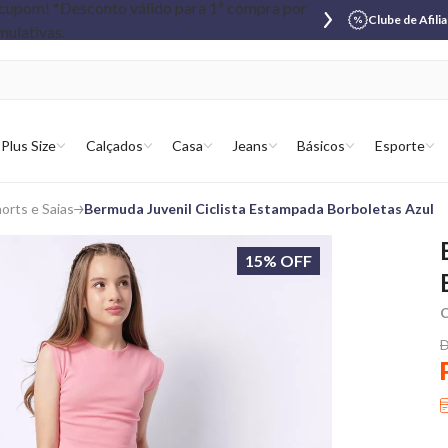
Clube de Afili
Plus Size
Calçados
Casa
Jeans
Básicos
Esporte
orts e Saias
Bermuda Juvenil Ciclista Estampada Borboletas Azul
15% OFF
C
D