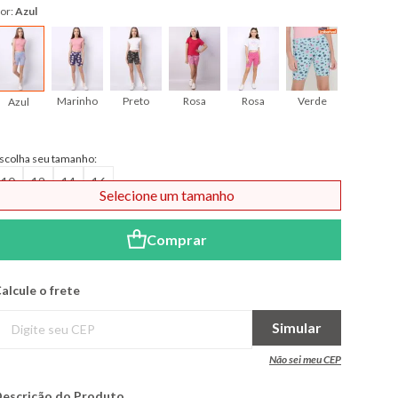
or:
Azul
Marinho
Preto
Rosa
Rosa
Verde
Verde
Azul
scolha seu tamanho:
10
12
14
16
Selecione um tamanho
Comprar
alcule o frete
Simular
Não sei meu CEP
escrição do Produto