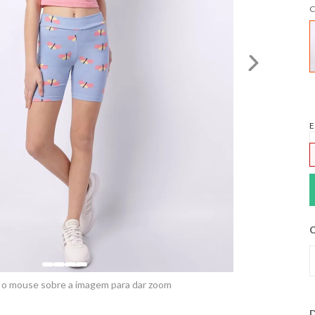
C
E
C
 o mouse sobre a imagem para dar zoom
D