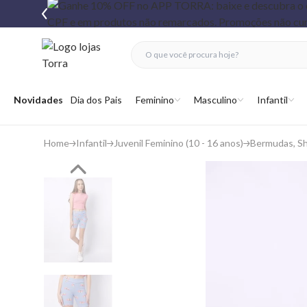
fechar menu
fechar menu
 favoritos
Abrir menu
Novidades
Dia dos Pais
Feminino
Masculino
Infantil
Home
Infantil
Juvenil Feminino (10 - 16 anos)
Bermudas, Sh