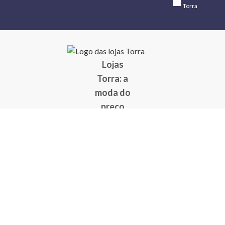
Torra
Lojas
Torra: a
moda do
preço
baixo
A Torra é
uma rede
varejista
que conta
com 90
lojas em 17
estados
brasileiros,
além da loja
online - site