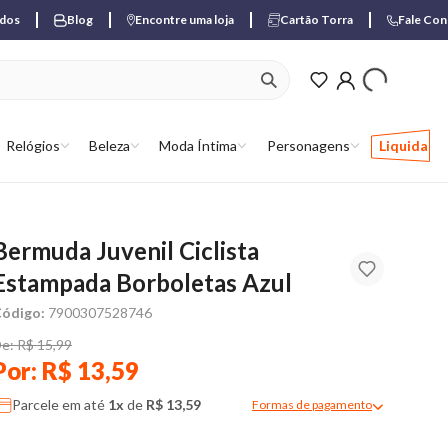
ados
Blog
Encontre uma loja
Cartão Torra
Fale Co
ver produtos favori
Relógios
Beleza
Moda Íntima
Personagens
Liquida
Bermuda Juvenil Ciclista
Estampada Borboletas Azul
ódigo:
7900307528746
e: R$ 15,99
Por: R$ 13,59
Parcele em até
1x
de
R$ 13,59
Formas de pagamento
Modal de formas de pagame