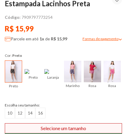
Estampada Lacinhos Preta
Código:
7909797773254
R$ 15,99
Parcele em até
1x
de
R$ 15,99
Formas de pagamento
Modal de formas de pag
Cor:
Preto
Preto
Laranja
Marinho
Rosa
Rosa
Ver
Preto
Escolha seu tamanho:
10
12
14
16
Selecione um tamanho
Comprar