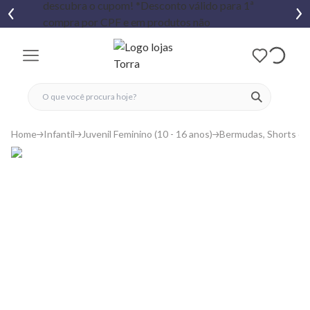
fechar menu
fechar menu
 favoritos
ver produtos
Home
Infantil
Juvenil Feminino (10 - 16 anos)
Bermudas, Shorts e S