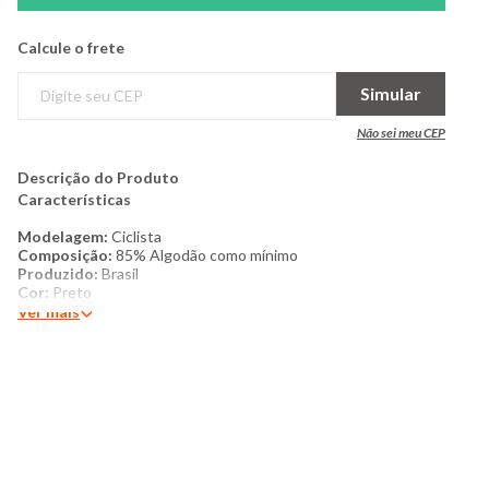
Calcule o frete
Simular
Não sei meu CEP
Descrição do Produto
Características
Modelagem:
Ciclista
Composição:
85% Algodão como mínimo
Produzido:
Brasil
Cor:
Preto
Marca:
Torra
Ver mais
Produto Original
Mais detalhes: Bermuda juvenil, confeccionada em
algodão. Possui modelagem ciclista. Cós com elástico,
estampado com lacinhos. Com costura e acabamento
padrão.