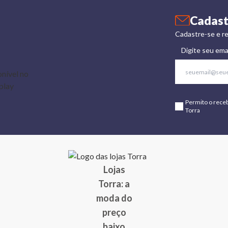
Cadast
Cadastre-se e re
Digite seu ema
Permito o rece
Torra
Lojas
Torra: a
moda do
preço
baixo