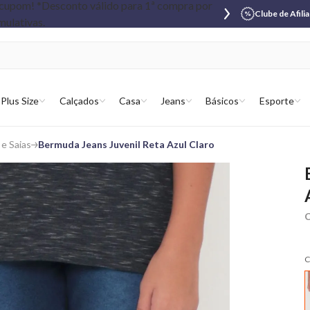
Clube de Afili
Plus Size
Calçados
Casa
Jeans
Básicos
Esporte
e Saias
Bermuda Jeans Juvenil Reta Azul Claro
C
C