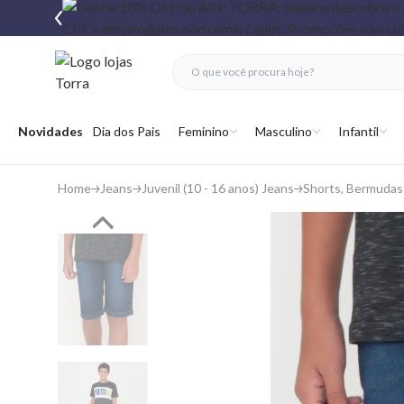
fechar menu
fechar menu
 favoritos
Abrir menu
Novidades
Dia dos Pais
Feminino
Masculino
Infantil
Home
Jeans
Juvenil (10 - 16 anos) Jeans
Shorts, Bermudas 