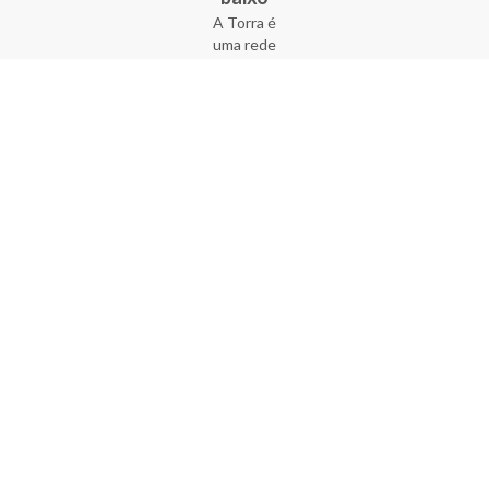
A Torra é
uma rede
varejista
que conta
com 90
lojas em 17
estados
brasileiros,
além da loja
online - site
e aplicativo.
Fundada há
33 anos no
coração do
Brás, a
empresa foi
criada com
o sonho de
transformar
o varejo
popular,
tornando-