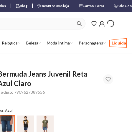
ados
Blog
Encontre uma loja
Cartão Torra
Fale Co
ver produtos favori
Relógios
Beleza
Moda Íntima
Personagens
Liquida
Bermuda Jeans Juvenil Reta
Azul Claro
ódigo:
7909627389556
or:
Azul