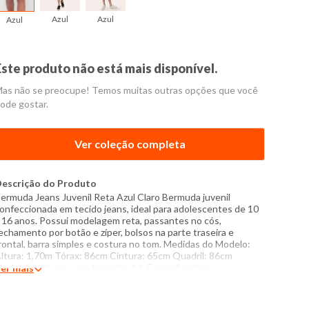
Azul
Azul
Azul
Este produto não está mais disponível.
as não se preocupe! Temos muitas outras opções que você
ode gostar.
Ver coleção completa
escrição do Produto
ermuda Jeans Juvenil Reta Azul Claro Bermuda juvenil
onfeccionada em tecido jeans, ideal para adolescentes de 10
 16 anos. Possui modelagem reta, passantes no cós,
echamento por botão e zíper, bolsos na parte traseira e
rontal, barra simples e costura no tom. Medidas do Modelo:
ltura: 1,70m Tórax: 86cm Cintura: 65cm Quadril: 86cm
odelo veste peça no tamanho 16. Especificações: -
er mais
omposição: 79% algodão, 19% poliéster, 2% elastano -
roduzido no Brasil - Instruções de lavagem: Lavar com
emperatura máxima de 40°C Não usar alvejante a base de