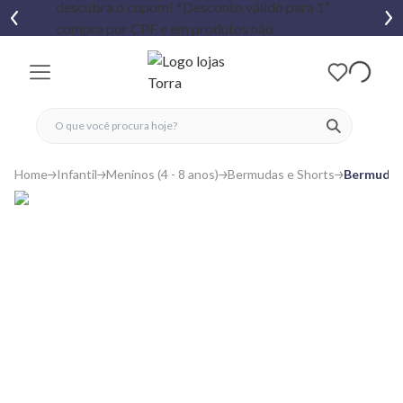
fechar menu
fechar menu
 favoritos
ver produtos
Home
Infantil
Meninos (4 - 8 anos)
Bermudas e Shorts
Bermuda I