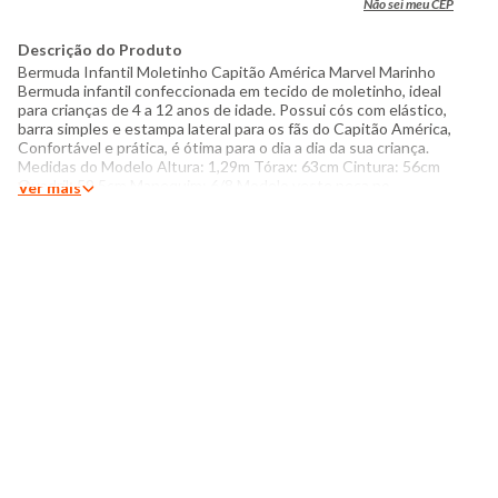
Não sei meu CEP
Descrição do Produto
Bermuda Infantil Moletinho Capitão América Marvel Marinho
Bermuda infantil confeccionada em tecido de moletinho, ideal
para crianças de 4 a 12 anos de idade. Possui cós com elástico,
barra simples e estampa lateral para os fãs do Capitão América,
Confortável e prática, é ótima para o dia a dia da sua criança.
Medidas do Modelo Altura: 1,29m Tórax: 63cm Cintura: 56cm
Quadril: 59,5cm Manequim: 6/8 Modelo veste peça no
Ver mais
tamanho 8 Especificações: - Composição: 100% algodão -
Produzida no Brasil - Instruções de lavagem: Lavar com
temperatura máxima de 40°C Não usar alvejante a base de
cloro Secar com temperatura baixa (40°C) Passar com
temperatura máxima de 110°C O tom das cores dos produtos
nas fotos podem sofrer variações em decorrência do flash.