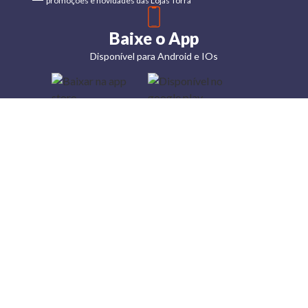
promoções e novidades das Lojas Torra
Baixe o App
Disponível para Android e IOs
Lojas
Torra: a
moda do
preço
baixo
A Torra é
uma rede
varejista