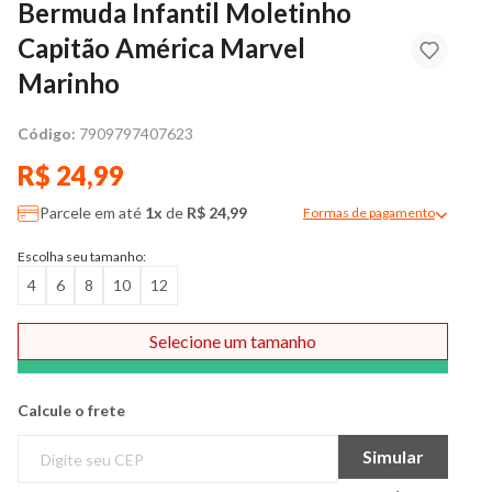
Bermuda Infantil Moletinho
Capitão América Marvel
Marinho
Código:
7909797407623
R$ 24,99
Parcele em até
1x
de
R$ 24,99
Formas de pagamento
Modal de formas de pag
Escolha seu tamanho:
4
6
8
10
12
Selecione um tamanho
Comprar
Calcule o frete
Simular