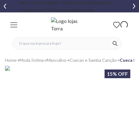
fechar menu
fechar menu
 favoritos
ver produtos
Home
Moda Íntima
Masculino
Cuecas e Samba Canção
Cueca Ma
15% OFF