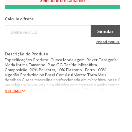
Selecione um tamanho
Comprar
Calcule o frete
Simular
Não sei meu CEP
Descrição do Produto
Especificações Produto: Cueca Modelagem: Boxer Categoria:
Moda Íntima Tamanho: P ao GG Tecido: Microfibra
Composição: 90% Poliéster, 10% Elastano - Forro 100%
algodão Produzido no Brasil Cor: Azul Marca: Torra Mais
detalhes Cueca masculina confeccionada em microfibra, possui
modelagem boxer, cós com elástico com costura e acabamento
padrão. Instruções de lavagem Lavar a mão Não usar alvejante
Ver mais
a base de cloro Secar pendurado sem torcer Proibido usar
secadora Não passar Não lavar a seco Lavagem profissional O
tom das cores dos produtos nas fotos podem sofrer variações
em decorrência do flash.