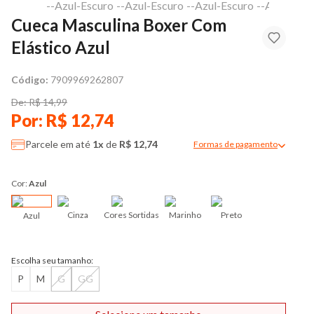
Cueca Masculina Boxer Com
Elástico Azul
Código:
7909969262807
De: R$ 14,99
Por: R$ 12,74
Parcele em até
1x
de
R$ 12,74
Formas de pagamento
Modal de formas de pag
Cor:
Azul
Cinza
Cores Sortidas
Marinho
Preto
Azul
Escolha seu tamanho:
P
M
G
GG