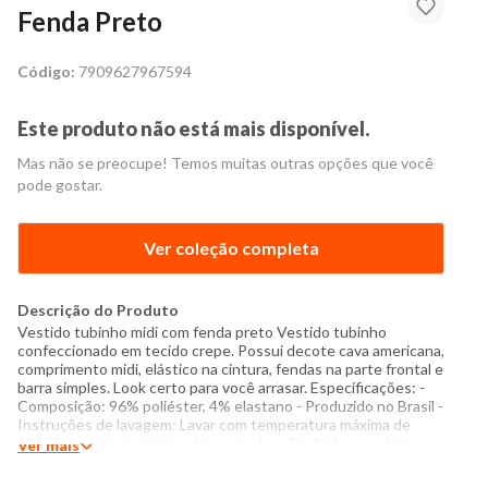
Fenda Preto
Código:
7909627967594
Este produto não está mais disponível.
Mas não se preocupe! Temos muitas outras opções que você
pode gostar.
Ver coleção completa
Descrição do Produto
Vestido tubinho midi com fenda preto Vestido tubinho
confeccionado em tecido crepe. Possui decote cava americana,
comprimento midi, elástico na cintura, fendas na parte frontal e
barra simples. Look certo para você arrasar. Especificações: -
Composição: 96% poliéster, 4% elastano - Produzido no Brasil -
Instruções de lavagem: Lavar com temperatura máxima de
40°C Não usar alvejante a base de cloro Proibido secadora
Ver mais
Secar pendurada Passar com temperatura máxima de 150°C
Não lavar a seco O tom das cores dos produtos nas fotos