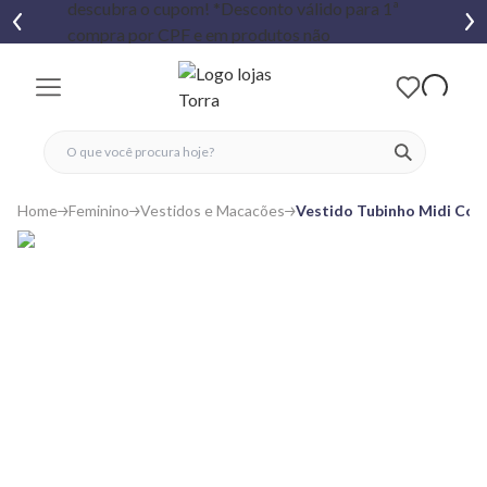
fechar menu
fechar menu
 favoritos
ver produtos
Home
Feminino
Vestidos e Macacões
Vestido Tubinho Midi Com