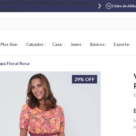
Clube de Afili
Plus Size
Calçados
Casa
Jeans
Básicos
Esporte
pa Floral Rosa
29% OFF
C
M
p