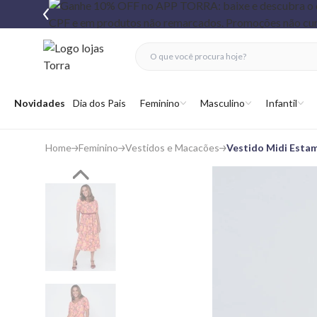
fechar menu
fechar menu
 favoritos
Abrir menu
Novidades
Dia dos Pais
Feminino
Masculino
Infantil
Home
Feminino
Vestidos e Macacões
Vestido Midi Estam