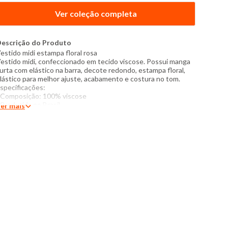
Ver coleção completa
escrição do Produto
estido midi
estampa floral rosa
estido midi, confeccionado em tecido viscose. Possui manga
urta com elástico na barra, decote redondo, estampa floral,
lástico para melhor ajuste, acabamento e costura no tom.
specificações:
 Composição: 100% viscose
 Produzida no Brasil
er mais
 Instruções de lavagem:
avar somente a mão
ão usar alvejante a base de cloro
roibido usar secadora
ecar pendurada sem torcer
assar com temperatura máxima de 110°C
ão lavar a seco
 tom das cores dos produtos nas fotos podem sofrer
ariações em decorrência do flash.