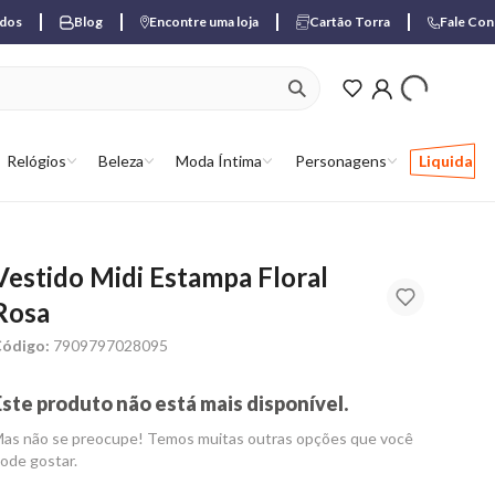
ados
Blog
Encontre uma loja
Cartão Torra
Fale Co
ver produtos favori
Relógios
Beleza
Moda Íntima
Personagens
Liquida
Vestido Midi Estampa Floral
Rosa
ódigo:
7909797028095
Este produto não está mais disponível.
as não se preocupe! Temos muitas outras opções que você
ode gostar.