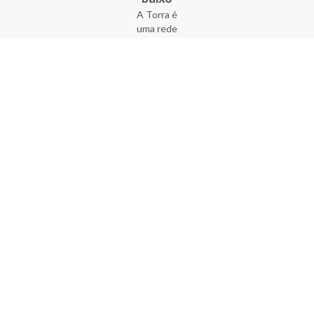
A Torra é
uma rede
varejista
que conta
com 90
lojas em 17
estados
brasileiros,
além da loja
online - site
e aplicativo.
Fundada há
33 anos no
coração do
Brás, a
empresa foi
criada com
o sonho de
transformar
o varejo
popular,
tornando-