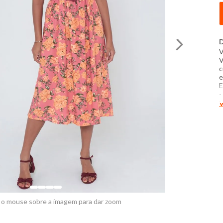
D
V
V
c
e
E
-
-
V
-
L
N
P
S
P
N
O
v
 o mouse sobre a imagem para dar zoom