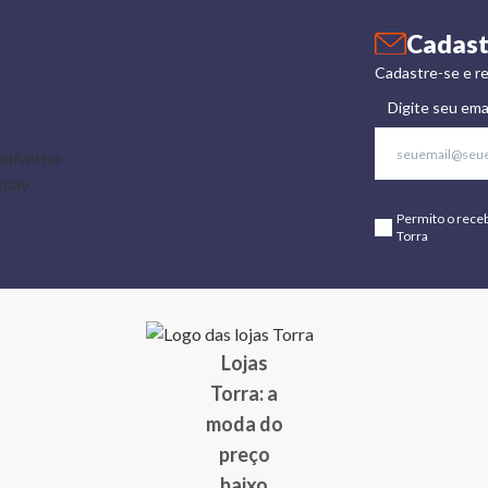
Cadast
Cadastre-se e re
Digite seu ema
Permito o rece
Torra
Lojas
Torra: a
moda do
preço
baixo