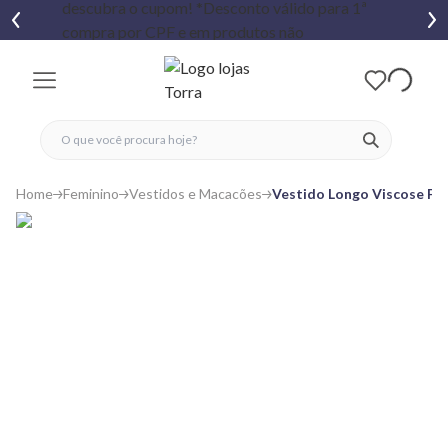
fechar menu
fechar menu
 favoritos
ver produtos
Home
Feminino
Vestidos e Macacões
Vestido Longo Viscose Fa