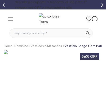
fechar menu
fechar menu
 favoritos
ver produtos
Home
Feminino
Vestidos e Macacões
Vestido Longo Com Babad
56% OFF