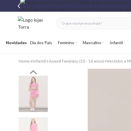
fechar menu
fechar menu
 favoritos
Abrir menu
Novidades
Dia dos Pais
Feminino
Masculino
Infantil
Home
Infantil
Juvenil Feminino (10 - 16 anos)
Vestidos e 