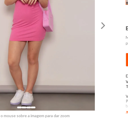
M
p
D
V
T
V
P
b
V
 o mouse sobre a imagem para dar zoom
C