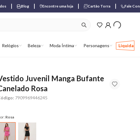
ados
Blog
Encontre uma loja
Cartão Torra
Fale Co
ver produtos favori
Relógios
Beleza
Moda Íntima
Personagens
Liquida
Vestido Juvenil Manga Bufante
Canelado Rosa
ódigo:
7909969446245
or:
Rosa