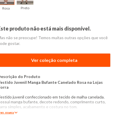
Preto
Rosa
Este produto não está mais disponível.
as não se preocupe! Temos muitas outras opções que você
ode gostar.
Ver coleção completa
escrição do Produto
estido Juvenil Manga Bufante Canelado Rosa na Lojas
orra
estido juvenil confeccionado em tecido de malha canelada.
ossui manga bufante, decote redondo, comprimento curto,
arra simples, acabamento e costura no tom.
er mais
Produto
: Vestido Juvenil
Modelagem
: Curto
ategoria:
Juvenil Menina