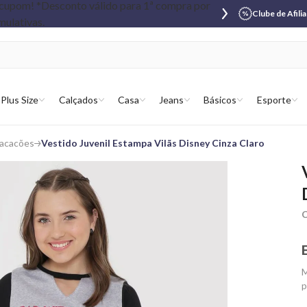
Clube de Afili
Plus Size
Calçados
Casa
Jeans
Básicos
Esporte
Macacões
Vestido Juvenil Estampa Vilãs Disney Cinza Claro
C
M
p