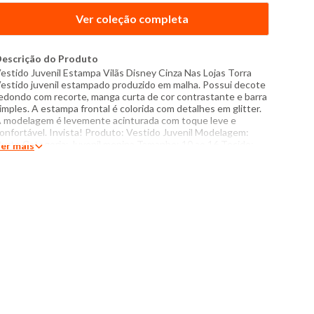
Ver coleção completa
escrição do Produto
estido Juvenil Estampa Vilãs Disney Cinza Nas Lojas Torra
estido juvenil estampado produzido em malha. Possui decote
edondo com recorte, manga curta de cor contrastante e barra
imples. A estampa frontal é colorida com detalhes em glitter.
 modelagem é levemente acinturada com toque leve e
onfortável. Invista! Produto: Vestido Juvenil Modelagem:
urto Categoria: Juvenil menina Tamanho: 10 ao 16 Tecido:
er mais
alha Composição: 88% algodão, 12% poliéster Produzido no
rasil Cor: Cinza Marca: Torra Modelo veste peça tamanho 16
edidas da Modelo: Altura: 1,57m Busto: 77cm Cintura: 62cm
uadril: 92cm Manequim: 16 Instruções de lavagem: Lavar com
emperatura máxima de 40°C Não usar alvejante a base de
loro Proibido usar secadora Passar com temperatura máxima
e 150°C Não lavar a seco O tom das cores dos produtos nas
otos podem sofrer variações em decorrência do flash.