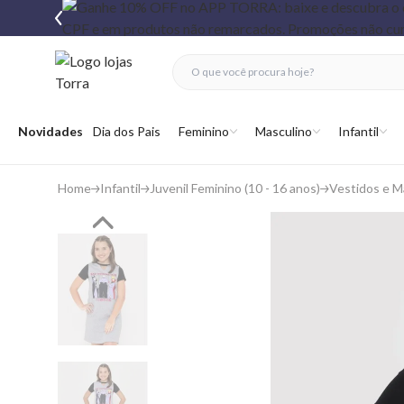
fechar menu
fechar menu
 favoritos
Abrir menu
Novidades
Dia dos Pais
Feminino
Masculino
Infantil
Home
Infantil
Juvenil Feminino (10 - 16 anos)
Vestidos e 