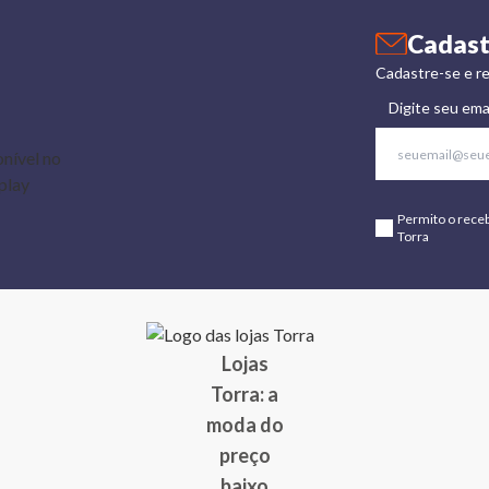
Cadast
Cadastre-se e re
Digite seu ema
Permito o rece
Torra
Lojas
Torra: a
moda do
preço
baixo