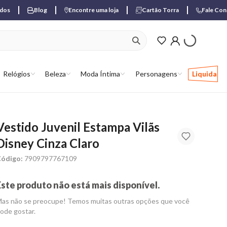
ados
Blog
Encontre uma loja
Cartão Torra
Fale Co
ver produtos favori
Relógios
Beleza
Moda Íntima
Personagens
Liquida
Vestido Juvenil Estampa Vilãs
Disney Cinza Claro
ódigo:
7909797767109
Este produto não está mais disponível.
as não se preocupe! Temos muitas outras opções que você
ode gostar.