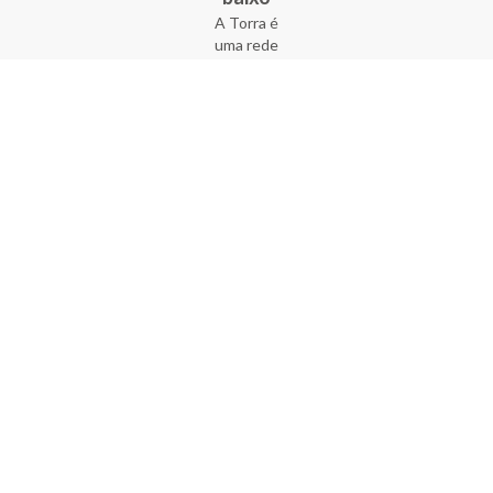
A Torra é
uma rede
varejista
que conta
com 90
lojas em 17
estados
brasileiros,
além da loja
online - site
e aplicativo.
Fundada há
33 anos no
coração do
Brás, a
empresa foi
criada com
o sonho de
transformar
o varejo
popular,
tornando-