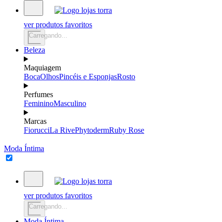
ver produtos favoritos
Carregando...
Beleza
Maquiagem
Boca
Olhos
Pincéis e Esponjas
Rosto
Perfumes
Feminino
Masculino
Marcas
Fiorucci
La Rive
Phytoderm
Ruby Rose
Moda Íntima
ver produtos favoritos
Carregando...
Moda Íntima