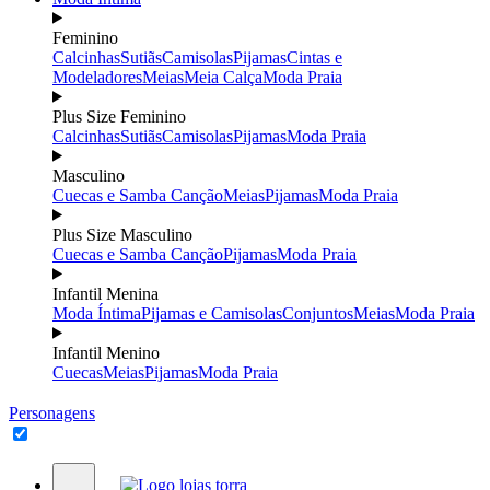
Feminino
Calcinhas
Sutiãs
Camisolas
Pijamas
Cintas e
Modeladores
Meias
Meia Calça
Moda Praia
Plus Size Feminino
Calcinhas
Sutiãs
Camisolas
Pijamas
Moda Praia
Masculino
Cuecas e Samba Canção
Meias
Pijamas
Moda Praia
Plus Size Masculino
Cuecas e Samba Canção
Pijamas
Moda Praia
Infantil Menina
Moda Íntima
Pijamas e Camisolas
Conjuntos
Meias
Moda Praia
Infantil Menino
Cuecas
Meias
Pijamas
Moda Praia
Personagens