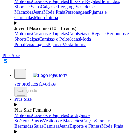
Moletons
Casacos e Jaquetas
Blusas e Regatas
Bermudas,
Shorts e Saias
Calças e Leggings
Vestidos e
Macacões
Jeans
Moda Praia
Personagens
Pijamas e
Camisolas
Moda Íntima
Juvenil Masculino (10 - 16 anos)
Moletons
Casacos e Jaquetas
Camisetas e Regatas
Bermudas e
Shorts
Calças
Camisas e Polos
Jeans
Moda
Praia
Personagens
Pijamas
Moda Íntima
Plus Size
ver produtos favoritos
Carregando...
Plus Size
Plus Size Feminino
Moletons
Casacos e Jaquetas
Cardigans e
Suéteres
Blusas
Vestidos e Macacões
Calças
Shorts e
Bermudas
Saias
Camisas
Jeans
Esporte e Fitness
Moda Praia