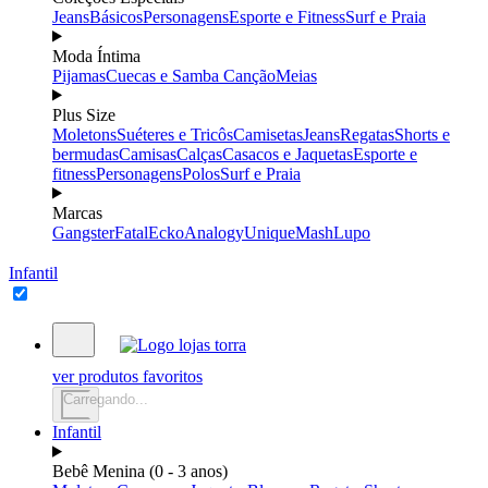
Jeans
Básicos
Personagens
Esporte e Fitness
Surf e Praia
Moda Íntima
Pijamas
Cuecas e Samba Canção
Meias
Plus Size
Moletons
Suéteres e Tricôs
Camisetas
Jeans
Regatas
Shorts e
bermudas
Camisas
Calças
Casacos e Jaquetas
Esporte e
fitness
Personagens
Polos
Surf e Praia
Marcas
Gangster
Fatal
Ecko
Analogy
Unique
Mash
Lupo
Infantil
ver produtos favoritos
Carregando...
Infantil
Bebê Menina (0 - 3 anos)