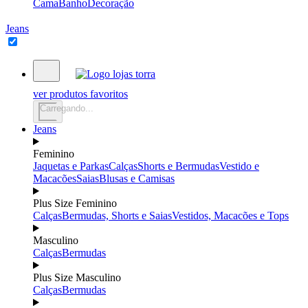
Cama
Banho
Decoração
Jeans
ver produtos favoritos
Carregando...
Jeans
Feminino
Jaquetas e Parkas
Calças
Shorts e Bermudas
Vestido e
Macacões
Saias
Blusas e Camisas
Plus Size Feminino
Calças
Bermudas, Shorts e Saias
Vestidos, Macacões e Tops
Masculino
Calças
Bermudas
Plus Size Masculino
Calças
Bermudas