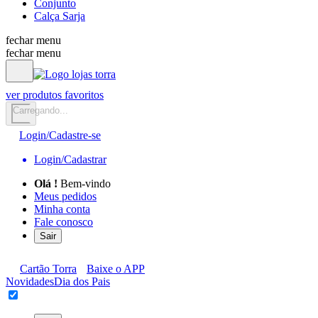
Conjunto
Calça Sarja
fechar menu
fechar menu
ver produtos favoritos
Carregando...
Login/Cadastre-se
Login/Cadastrar
Olá
!
Bem-vindo
Meus pedidos
Minha conta
Fale conosco
Sair
Cartão Torra
Baixe o APP
Novidades
Dia dos Pais