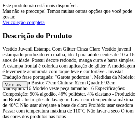
Este produto não está mais disponível.
Mas não se preocupe! Temos muitas outras opções que você pode
gostar.
Ver coleção completa
Descrição do Produto
Vestido Juvenil Estampa Com Glitter Cinza Claro Vestido juvenil
estampado produzido em malha, ideal para adolescentes de 10 a 16
anos de idade. Possui decote redondo, manga curta e barra simples.
A estampa frontal é colorida com aplicação de glitter. A modelagem
é levemente acinturada com toque leve e confortável. Invista!
Tradução frase português: "Garota poderosa". Medidas da Modelo:
Altura: 1,57m Busto: 77cm Cintura: 62cm Quadril: 92cm
Ver mais
Manequim: 16 Modelo veste peça tamanho 16 Especificações: -
Composição: 50% algodão, 46% poliéster, 4% elastano - Produzido
no Brasil - Instruções de lavagem: Lavar com temperatura máxima
de 40°C Não usar alvejante a base de cloro Proibido usar secadora
Passar com temperatura máxima de 110°C Não lavar a seco O tom
das cores dos produtos nas fotos