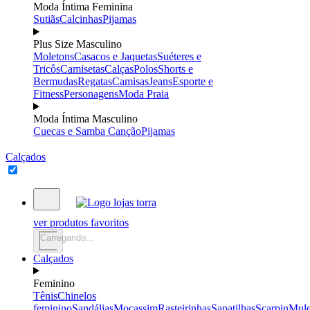
Moda Íntima Feminina
Sutiãs
Calcinhas
Pijamas
Plus Size Masculino
Moletons
Casacos e Jaquetas
Suéteres e
Tricôs
Camisetas
Calças
Polos
Shorts e
Bermudas
Regatas
Camisas
Jeans
Esporte e
Fitness
Personagens
Moda Praia
Moda Íntima Masculino
Cuecas e Samba Canção
Pijamas
Calçados
ver produtos favoritos
Carregando...
Calçados
Feminino
Tênis
Chinelos
feminino
Sandálias
Mocassim
Rasteirinhas
Sapatilhas
Scarpin
Mul