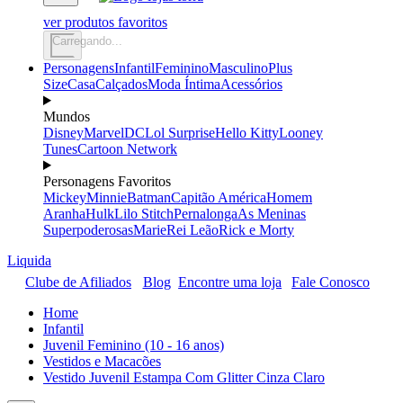
ver produtos favoritos
Carregando...
Personagens
Infantil
Feminino
Masculino
Plus
Size
Casa
Calçados
Moda Íntima
Acessórios
Mundos
Disney
Marvel
DC
Lol Surprise
Hello Kitty
Looney
Tunes
Cartoon Network
Personagens Favoritos
Mickey
Minnie
Batman
Capitão América
Homem
Aranha
Hulk
Lilo Stitch
Pernalonga
As Meninas
Superpoderosas
Marie
Rei Leão
Rick e Morty
Liquida
Clube de Afiliados
Blog
Encontre uma loja
Fale Conosco
Home
Infantil
Juvenil Feminino (10 - 16 anos)
Vestidos e Macacões
Vestido Juvenil Estampa Com Glitter Cinza Claro