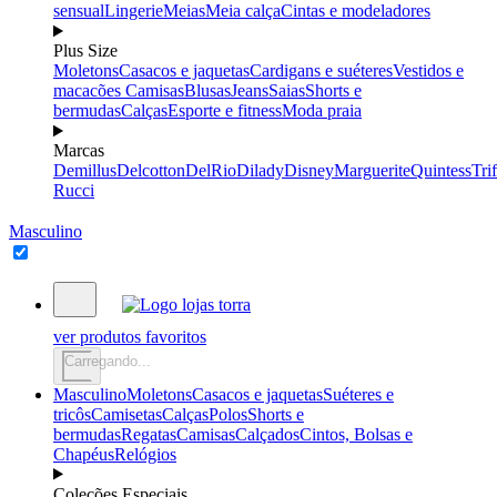
sensual
Lingerie
Meias
Meia calça
Cintas e modeladores
Plus Size
Moletons
Casacos e jaquetas
Cardigans e suéteres
Vestidos e
macacões
Camisas
Blusas
Jeans
Saias
Shorts e
bermudas
Calças
Esporte e fitness
Moda praia
Marcas
Demillus
Delcotton
DelRio
Dilady
Disney
Marguerite
Quintess
Trif
Rucci
Masculino
ver produtos favoritos
Carregando...
Masculino
Moletons
Casacos e jaquetas
Suéteres e
tricôs
Camisetas
Calças
Polos
Shorts e
bermudas
Regatas
Camisas
Calçados
Cintos, Bolsas e
Chapéus
Relógios
Coleções Especiais