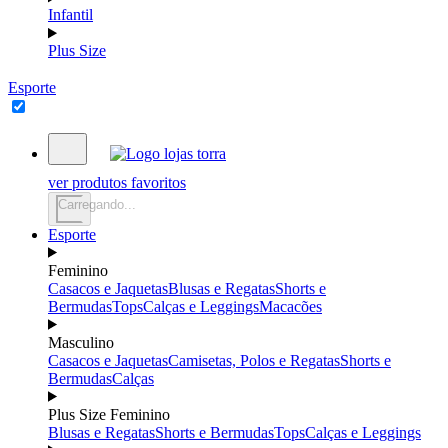
Infantil
Plus Size
Esporte
ver produtos favoritos
Carregando...
Esporte
Feminino
Casacos e Jaquetas
Blusas e Regatas
Shorts e
Bermudas
Tops
Calças e Leggings
Macacões
Masculino
Casacos e Jaquetas
Camisetas, Polos e Regatas
Shorts e
Bermudas
Calças
Plus Size Feminino
Blusas e Regatas
Shorts e Bermudas
Tops
Calças e Leggings