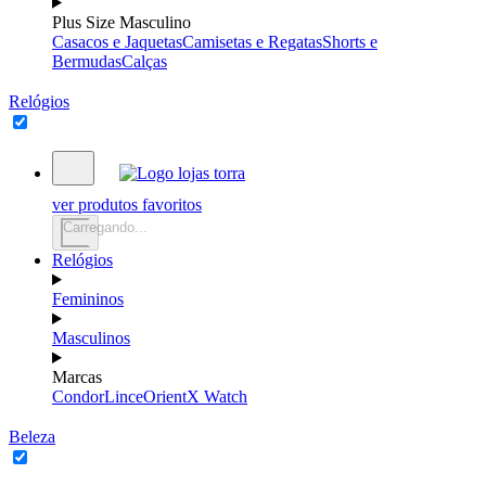
Plus Size Masculino
Casacos e Jaquetas
Camisetas e Regatas
Shorts e
Bermudas
Calças
Relógios
ver produtos favoritos
Carregando...
Relógios
Femininos
Masculinos
Marcas
Condor
Lince
Orient
X Watch
Beleza