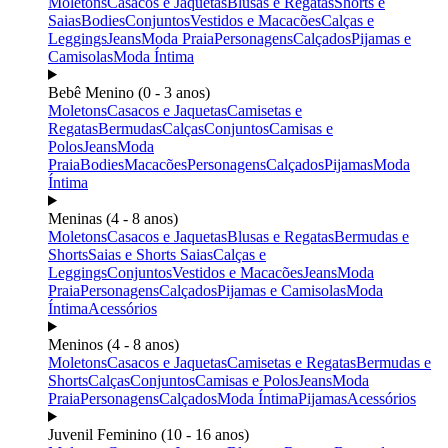
Moletons
Casacos e Jaquetas
Blusas e Regatas
Shorts e
Saias
Bodies
Conjuntos
Vestidos e Macacões
Calças e
Leggings
Jeans
Moda Praia
Personagens
Calçados
Pijamas e
Camisolas
Moda Íntima
Bebê Menino (0 - 3 anos)
Moletons
Casacos e Jaquetas
Camisetas e
Regatas
Bermudas
Calças
Conjuntos
Camisas e
Polos
Jeans
Moda
Praia
Bodies
Macacões
Personagens
Calçados
Pijamas
Moda
Íntima
Meninas (4 - 8 anos)
Moletons
Casacos e Jaquetas
Blusas e Regatas
Bermudas e
Shorts
Saias e Shorts Saias
Calças e
Leggings
Conjuntos
Vestidos e Macacões
Jeans
Moda
Praia
Personagens
Calçados
Pijamas e Camisolas
Moda
Íntima
Acessórios
Meninos (4 - 8 anos)
Moletons
Casacos e Jaquetas
Camisetas e Regatas
Bermudas e
Shorts
Calças
Conjuntos
Camisas e Polos
Jeans
Moda
Praia
Personagens
Calçados
Moda Íntima
Pijamas
Acessórios
Juvenil Feminino (10 - 16 anos)