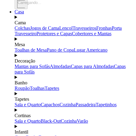
Carregando...
Casa
Cama
Colchas
Jogos de Cama
Lençol
Travesseiros
Fronhas
Porta
Travesseiro
Protetores e Capas
Cobertores e Mantas
Mesa
Toalhas de Mesa
Pano de Copa
Lugar Americano
Decoração
Mantas para Sofás
Almofadas
Capas para Almofadas
Capas
para Sofás
Banho
Roupão
Toalhas
Tapetes
Tapetes
Sala e Quarto
Capachos
Cozinha
Passadeira
Tapetinhos
Cortinas
Sala e Quarto
Black-Out
Cozinha
Varão
Infantil