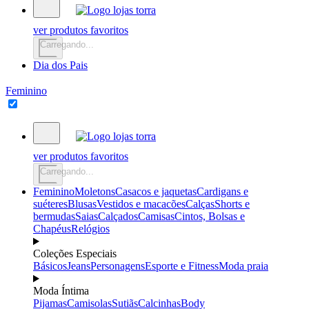
ver produtos favoritos
Carregando...
Dia dos Pais
Feminino
ver produtos favoritos
Carregando...
Feminino
Moletons
Casacos e jaquetas
Cardigans e
suéteres
Blusas
Vestidos e macacões
Calças
Shorts e
bermudas
Saias
Calçados
Camisas
Cintos, Bolsas e
Chapéus
Relógios
Coleções Especiais
Básicos
Jeans
Personagens
Esporte e Fitness
Moda praia
Moda Íntima
Pijamas
Camisolas
Sutiãs
Calcinhas
Body