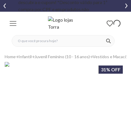
fechar menu
fechar menu
 favoritos
ver produtos
Home
Infantil
Juvenil Feminino (10 - 16 anos)
Vestidos e Macacõe
31% OFF