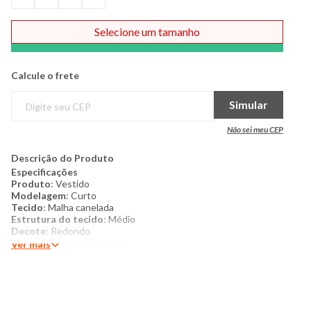
Selecione um tamanho
Comprar
Calcule o frete
Simular
Não sei meu CEP
Descrição do Produto
Especificações
Produto
: Vestido
Modelagem
: Curto
Tecido
: Malha canelada
Estrutura do tecido
: Médio
Decote
: Redondo
Manga
: Cavas sem manga
Ver mais
Detalhes
: Ribana contrastante na cava
Acabamento interno
: Sem forro/ Não peluciado
Costura/acabamento
: Padrão
Cinto
: Não possui
Bolso
: Não possui