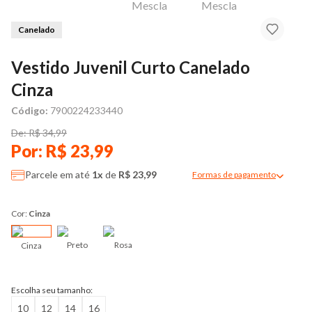
Canelado
Vestido Juvenil Curto Canelado
Cinza
Código:
7900224233440
De: R$ 34,99
Por: R$ 23,99
Parcele em até
1x
de
R$ 23,99
Formas de pagamento
Modal de formas de pag
Cor:
Cinza
Preto
Rosa
Cinza
Escolha seu tamanho:
10
12
14
16