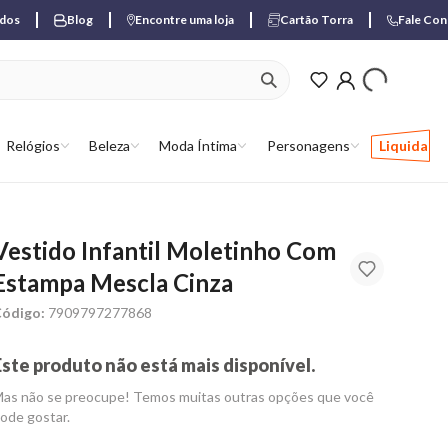
ados
Blog
Encontre uma loja
Cartão Torra
Fale Co
ver produtos favori
Relógios
Beleza
Moda Íntima
Personagens
Liquida
Vestido Infantil Moletinho Com
Estampa Mescla Cinza
ódigo:
7909797277868
Este produto não está mais disponível.
as não se preocupe! Temos muitas outras opções que você
ode gostar.