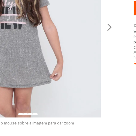
D
V
i
p
c
A
M
C
V
P
t
c
p
c
d
 o mouse sobre a imagem para dar zoom