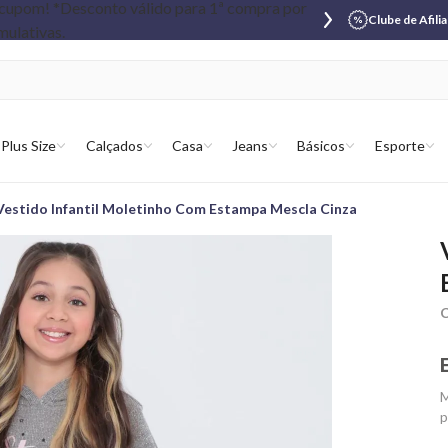
Clube de Afili
Plus Size
Calçados
Casa
Jeans
Básicos
Esporte
Vestido Infantil Moletinho Com Estampa Mescla Cinza
C
M
p