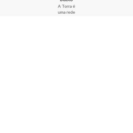
A Torra é
uma rede
varejista
que conta
com 90
lojas em 17
estados
brasileiros,
além da loja
online - site
e aplicativo.
Fundada há
33 anos no
coração do
Brás, a
empresa foi
criada com
o sonho de
transformar
o varejo
popular,
tornando-