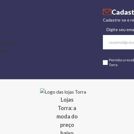
Cadast
Cadastre-se e re
Digite seu ema
Permito o rece
Torra
Lojas
Torra: a
moda do
preço
baixo