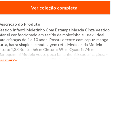
Ver coleção completa
escrição do Produto
estido Infantil Moletinho Com Estampa Mescla Cinza Vestido
nfantil confeccionado em tecido de moletinho e lurex. Ideal
ara crianças de 4 a 10 anos. Possui decote com capuz, manga
urta, barra simples e modelagem reta. Medidas da Modelo
ltura: 1,33 Busto: 66cm Cintura: 59cm Quadril: 74cm
anequim: 8 Modelo veste peça tamanho 8. Especificações: -
omposição: 66% poliéster, 28% algodão, 6% poliamida -
er mais
roduzido no Brasil - Instruções de lavagem: Lavar com
emperatura máxima de 40°C Não usar alvejante a base de
loro Proibido secadora Secar pendurada sem torcer Não
assar Não lavar a seco Lavar com cores similares O tom das
ores dos produtos nas fotos podem sofrer variações em
ecorrência do flash.