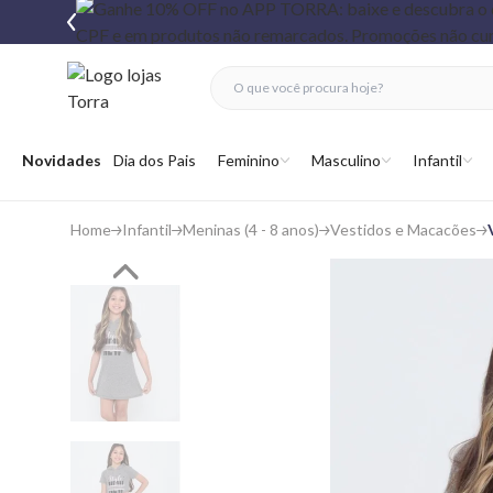
fechar menu
fechar menu
 favoritos
Abrir menu
Novidades
Dia dos Pais
Feminino
Masculino
Infantil
Home
Infantil
Meninas (4 - 8 anos)
Vestidos e Macacões