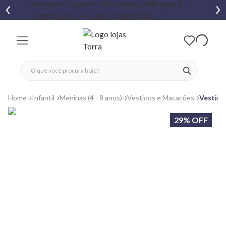
fechar menu
fechar menu
 favoritos
ver produtos
Home
Infantil
Meninas (4 - 8 anos)
Vestidos e Macacões
Vestido
29% OFF