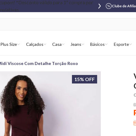
Clube de Afili
Plus Size
Calçados
Casa
Jeans
Básicos
Esporte
Midi Viscose Com Detalhe Torção Roxo
15% OFF
C
D