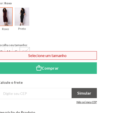
or:
Roxo
Preto
Roxo
scolha seu tamanho:
P
M
G
GG
Selecione um tamanho
Comprar
alcule o frete
Simular
Não sei meu CEP
escrição do Produto