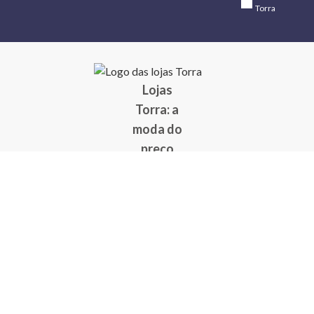
Torra
Lojas
Torra: a
moda do
preço
baixo
A Torra é
uma rede
varejista
que conta
com 90
lojas em 17
estados
brasileiros,
além da loja
online - site