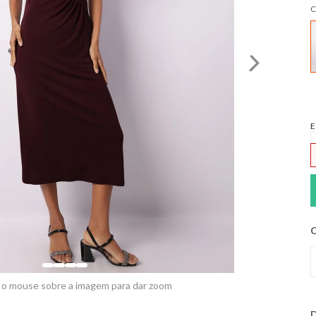
C
E
C
 o mouse sobre a imagem para dar zoom
D