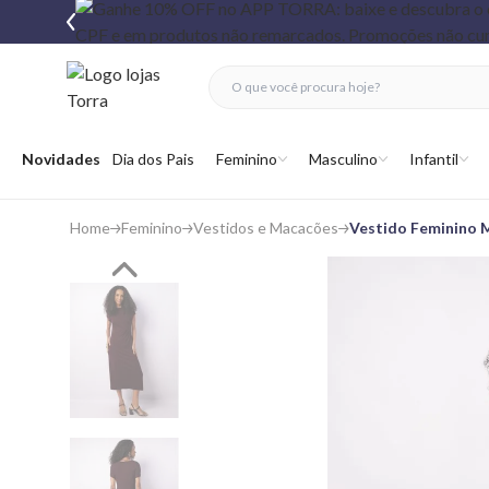
fechar menu
fechar menu
 favoritos
Abrir menu
Novidades
Dia dos Pais
Feminino
Masculino
Infantil
Home
Feminino
Vestidos e Macacões
Vestido Feminino 