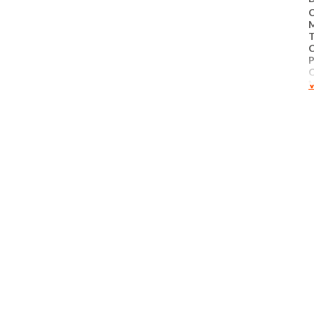
C
T
P
C
V
M
p
c
M
M
A
B
Q
C
M
I
L
N
P
S
P