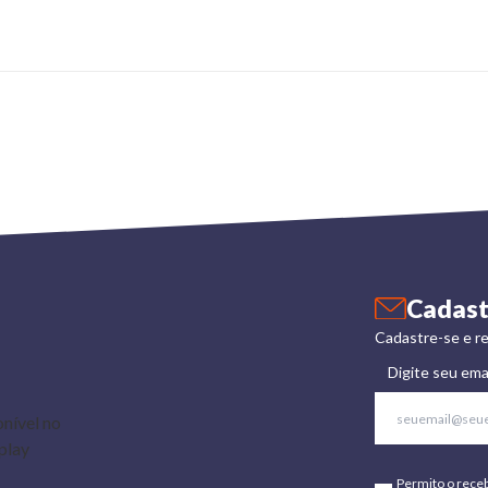
Cadast
Cadastre-se e re
Digite seu ema
Permito o rece