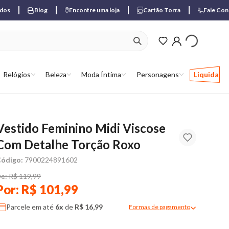
ados
Blog
Encontre uma loja
Cartão Torra
Fale Co
ver produtos favori
Relógios
Beleza
Moda Íntima
Personagens
Liquida
Vestido Feminino Midi Viscose
Com Detalhe Torção Roxo
ódigo:
7900224891602
e: R$ 119,99
Por: R$ 101,99
Parcele em até
6x
de
R$ 16,99
Formas de pagamento
Modal de formas de pagame